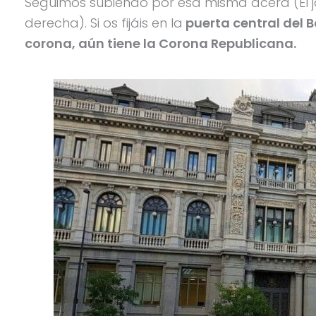
Seguimos subiendo por esa misma acera (El j
derecha). Si os fijáis en la
puerta central del B
corona, aún tiene la Corona Republicana.