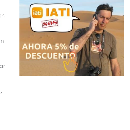
en
en
ar
,