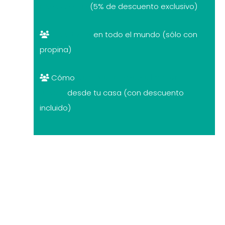
descuentos
(5% de descuento exclusivo)
Free tours
en todo el mundo (sólo con
propina)
Cómo
cambiar divisas al mejor
precio
desde tu casa (con descuento
incluido)