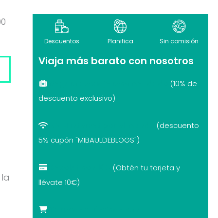
00
Descuentos
Planifica
Sin comisión
Viaja más barato con nosotros
Seguro de viaje recomendado
(10% de
descuento exclusivo)
eSIM internet por el mundo
(descuento
5% cupón "MIBAULDEBLOGS")
Revolut con 10€
(Obtén tu tarjeta y
 la
llévate 10€)
Tarjetas turísticas con