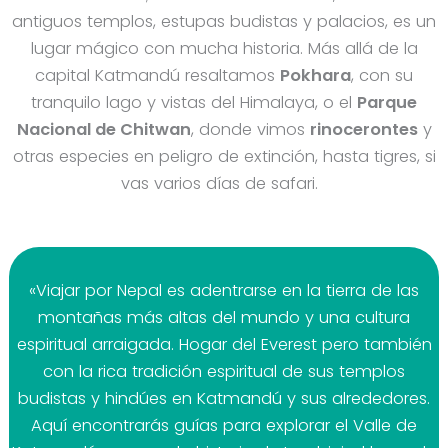
antiguos templos, estupas budistas y palacios, es un
lugar mágico con mucha historia. Más allá de la
capital Katmandú resaltamos
Pokhara
, con su
tranquilo lago y vistas del Himalaya, o el
Parque
Nacional de Chitwan
, donde vimos
rinocerontes
y
otras especies en peligro de extinción, hasta tigres, si
vas varios días de safari.
«Viajar por Nepal es adentrarse en la tierra de las
montañas más altas del mundo y una cultura
espiritual arraigada. Hogar del Everest pero también
con la rica tradición espiritual de sus templos
budistas y hindúes en Katmandú y sus alrededores.
Aquí encontrarás guías para explorar el Valle de