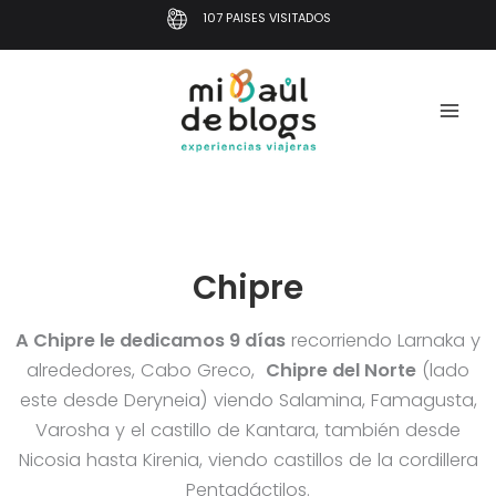
Ir
107 PAISES VISITADOS
al
contenido
Chipre
A Chipre le dedicamos 9 días
recorriendo Larnaka y
alrededores, Cabo Greco,
Chipre del Norte
(lado
este desde Deryneia) viendo Salamina, Famagusta,
Varosha y el castillo de Kantara, también desde
Nicosia hasta Kirenia, viendo castillos de la cordillera
Pentadáctilos.