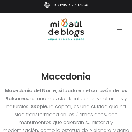
Ir
107 PAISES VISITADOS
al
contenido
Macedonia
Macedonia del Norte, situada en el corazón de los
Balcanes
, es una mezcla de influencias culturales y
naturales.
Skopie
, la capital, es una ciudad que ha
sido transformada en los últimos años, con
monumentos que celebran su historia y
modernización, como la estatua de Alejandro Magno