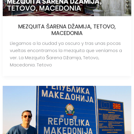
MEZQUITA ŠARENA DŽAMIJA, TETOVO,
MACEDONIA
Llegamos a la ciudad ya oscuro y tras unas pocas
vueltas encontramos la mezquita que veníamos a
ver. La Mezquita Šarena Džamija, Tetovo,
Macedonia. Tetovo