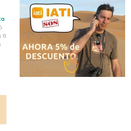
ta
ó
s 6
s