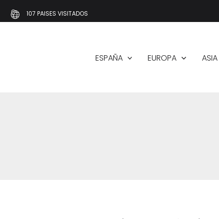
Ir
107 PAISES VISITADOS
al
contenido
ESPAÑA
EUROPA
ASIA