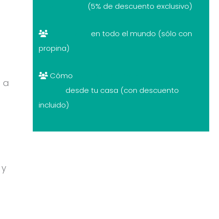
descuentos
(5% de descuento exclusivo)
Free tours
en todo el mundo (sólo con
propina)
Cómo
cambiar divisas al mejor
a a
precio
desde tu casa (con descuento
incluido)
 y