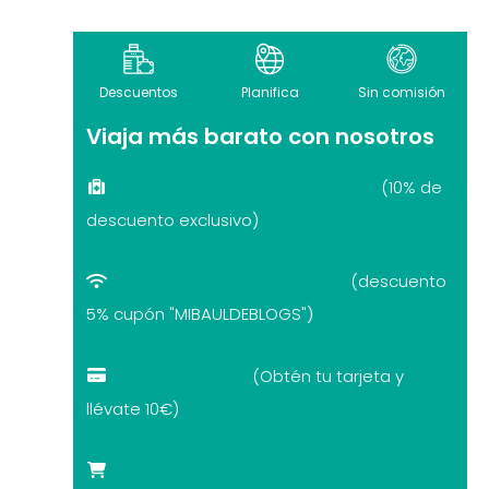
Descuentos
Planifica
Sin comisión
Viaja más barato con nosotros
Seguro de viaje recomendado
(10% de
descuento exclusivo)
eSIM internet por el mundo
(descuento
5% cupón "MIBAULDEBLOGS")
Revolut con 10€
(Obtén tu tarjeta y
llévate 10€)
Tarjetas turísticas con