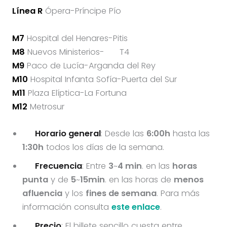
Línea R
Ópera-Príncipe Pío
M7
Hospital del Henares-Pitis
M8
Nuevos Ministerios-
T4
M9
Paco de Lucía-Arganda del Rey
M10
Hospital Infanta Sofía-Puerta del Sur
M11
Plaza Elíptica-La Fortuna
M12
Metrosur
Horario general
: Desde las
6:00h
hasta las
1:30h
todos los días de la semana.
Frecuencia
: Entre
3
~
4 min
. en las
horas
punta
y de
5
~
15min
. en las horas de
menos
afluencia
y los
fines de semana
. Para más
información consulta
este enlace
.
Precio
: El billete sencillo cuesta entre