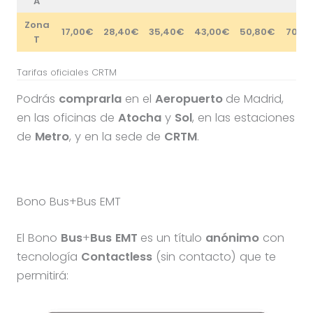
A
Zona
17,00€
28,40€
35,40€
43,00€
50,80€
70,8
T
Tarifas oficiales CRTM
Podrás
comprarla
en el
Aeropuerto
de Madrid,
en las oficinas de
Atocha
y
Sol
, en las estaciones
de
Metro
, y en la sede de
CRTM
.
Bono Bus+Bus EMT
El Bono
Bus
+
Bus
EMT
es un título
anónimo
con
tecnología
Contactless
(sin contacto) que te
permitirá: