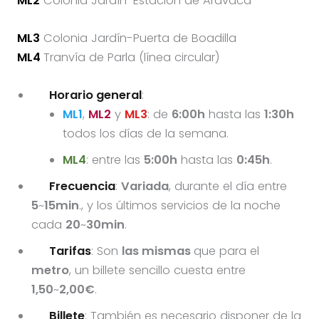
ML2
Colonia Jardín-Estación de Aravaca
ML3
Colonia Jardín-Puerta de Boadilla
ML4
Tranvía de Parla (línea circular)
Horario general
:
ML1
,
ML2
y
ML3
: de
6:00h
hasta las
1:30h
todos los días de la semana.
ML4
: entre las
5:00h
hasta las
0:45h
.
Frecuencia
:
Variada
, durante el día entre
5
~
15min
., y los últimos servicios de la noche
cada
20
~
30min
.
Tarifas
: Son
las mismas
que para el
metro
, un billete sencillo cuesta entre
1,50
~
2,00€
.
Billete
: También es necesario disponer de la