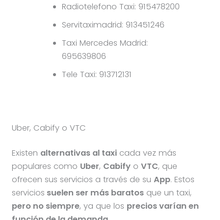
Radiotelefono Taxi: 915478200
Servitaximadrid: 913451246
Taxi Mercedes Madrid:
695639806
Tele Taxi: 913712131
Uber, Cabify o VTC
Existen
alternativas al taxi
cada vez más
populares como
Uber
,
Cabify
o
VTC
, que
ofrecen sus servicios a través de su
App
. Estos
servicios
suelen ser más baratos
que un taxi,
pero no siempre
, ya que los
precios varían en
función de la demanda
.