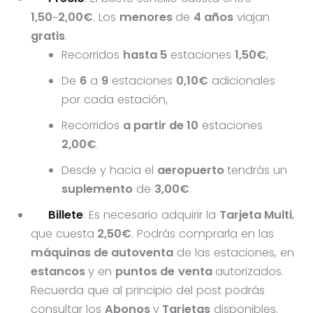
1,50
~
2,00€
. Los
menores
de
4 años
viajan
gratis
.
Recorridos
hasta 5
estaciones
1,50€
,
De
6
a
9
estaciones
0,10€
adicionales
por cada estación,
Recorridos
a partir de 10
estaciones
2,00€
.
Desde y hacia el
aeropuerto
tendrás un
suplemento
de
3,00€
.
Billete
: Es necesario adquirir la
Tarjeta Multi
,
que cuesta
2,50€
. Podrás comprarla en las
máquinas de autoventa
de las estaciones, en
estancos
y en
puntos de
venta
autorizados.
Recuerda que al principio del post podrás
consultar los
Abonos
y
Tarjetas
disponibles.