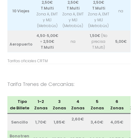
2,50€
2,50€
2,50€
T
.
Multi
T
.
Multi
T
.
Multi
10
Viajes
na
Zona A, EMT
Zona A, EMT
Zona A, EMT
y ML1
y ML1
y ML1
(Metrobús)
(Metrobús)
(Metrobús)
4,50
~
5,00€
1,50€
(No
+
2,50€
na
precisa
5,00€
Aeropuerto
T
.
Multi
T.Multi)
Tarifas oficiales CRTM
Tarifa Trenes de Cercanías:
Tipo
1~2
3
4
5
6
7
de Billete
Zonas
Zonas
Zonas
Zonas
Zonas
Zo
2,60€
Sencillo
1,70€
1,85€
3,40€
4,05€
5,
Bonotren