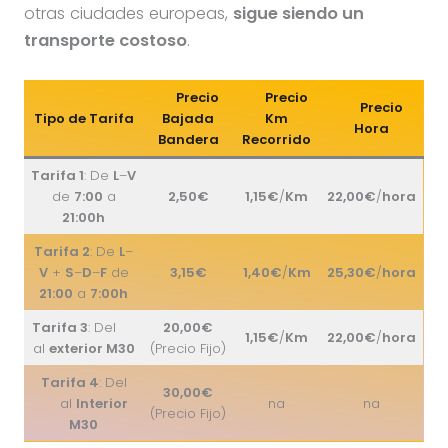
otras ciudades europeas,
sigue siendo un
transporte costoso
.
Precio
Precio
Precio
Tipo de Tarifa
Bajada
Km
Hora
Bandera
Recorrido
Tarifa 1
: De
L
–
V
de
7:00
a
2,50€
1,15€
/
Km
22,00€
/
hora
21:00h
Tarifa 2
: De
L
–
V
+
S
–
D
–
F
de
3,15€
1,40€
/
Km
25,30€
/
hora
21:00
a
7:00h
Tarifa 3
: Del
20,00€
1,15€
/
Km
22,00€
/
hora
al
exterior M30
(Precio Fijo)
Tarifa 4
: Del
30,00€
al
Interior
na
na
(Precio Fijo)
M30