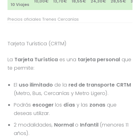
10,00€
13,70€
18,55€
24,30€
28,55€
38,
10 Viajes
Precios oficiales Trenes Cercanías
Tarjeta Turística (CRTM)
La
Tarjeta Turística
es una
tarjeta personal
que
te permite:
El
uso ilimitado
de la
red de transporte
CRTM
(Metro, Bus, Cercanías y Metro Ligero).
Podrás
escoger
los
días
y las
zonas
que
deseas utilizar.
2 modalidades,
Normal
o
Infantil
(menores 11
años).