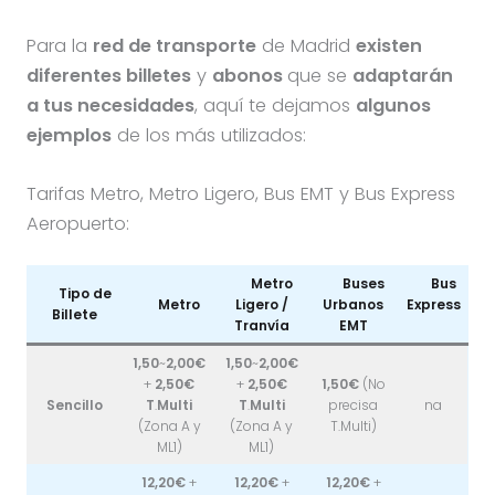
Para la
red de transporte
de Madrid
existen
diferentes billetes
y
abonos
que se
adaptarán
a tus necesidades
, aquí te dejamos
algunos
ejemplos
de los más utilizados:
Tarifas Metro, Metro Ligero, Bus EMT y Bus Express
Aeropuerto:
Metro
Buses
Bus
Tipo de
Metro
Ligero /
Urbanos
Express
Billete
Tranvía
EMT
1,50
~
2,00€
1,50
~
2,00€
+
2,50€
+
2,50€
1,50€
(No
Sencillo
T
.
Multi
T
.
Multi
precisa
na
(Zona A y
(Zona A y
T.Multi)
ML1)
ML1)
12,20€
+
12,20€
+
12,20€
+