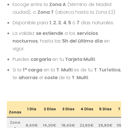
Escoge entre la
Zona A
(término de Madrid
ciudad), o
Zona T
(abarca hasta la Zona E2).
Disponible para
1
,
2
,
3
,
4
,
5
ó
7
días naturales.
La validez
se extiende
a los
servicios
nocturnos
, hasta las
5h del último día
en
vigor.
Puedes
cargarla
en tu
Tarjeta Multi
.
Si la
1ª carga
en la
T
.
Multi
es de tu
T
.
Turística
,
te
ahorras
el
coste
de la
T
.
Multi
.
1 Día
2 Días
3 Días
4 Días
5 Días
7 Día
Zonas
Zona
8,40€
14,20€
18,40€
22,60€
26,80€
35,4