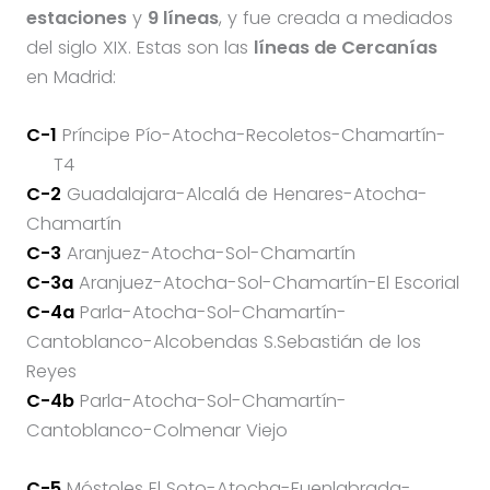
estaciones
y
9 líneas
, y fue creada a mediados
del siglo XIX. Estas son las
líneas de Cercanías
en Madrid:
C-1
Príncipe Pío-Atocha-Recoletos-Chamartín-
T4
C-2
Guadalajara-Alcalá de Henares-Atocha-
Chamartín
C-3
Aranjuez-Atocha-Sol-Chamartín
C-3a
Aranjuez-Atocha-Sol-Chamartín-El Escorial
C-4a
Parla-Atocha-Sol-Chamartín-
Cantoblanco-Alcobendas S.Sebastián de los
Reyes
C-4b
Parla-Atocha-Sol-Chamartín-
Cantoblanco-Colmenar Viejo
C-5
Móstoles El Soto-Atocha-Fuenlabrada-