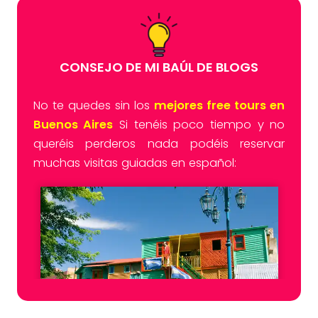
CONSEJO DE MI BAÚL DE BLOGS
No te quedes sin los
mejores free tours en
Buenos Aires
Si tenéis poco tiempo y no
queréis perderos nada podéis reservar
muchas visitas guiadas en español: