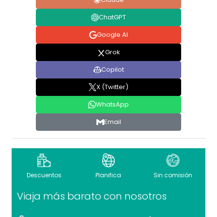
ChatGPT
Google AI
Grok
Copilot
X (Twitter)
WhatsApp
Email
Descuentos
Planifica
Sin comisión
Viaja más barato con nosotros