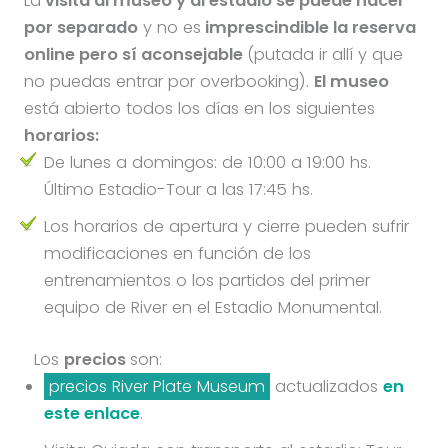
La
visita al museo y al estadio se puede hacer
por separado
y no es
imprescindible la reserva
online pero sí aconsejable
(putada ir allí y que
no puedas entrar por overbooking).
El museo
está abierto todos los días en los siguientes
horarios:
De lunes a domingos: de 10:00 a 19:00 hs.
Último Estadio-Tour a las 17:45 hs.
Los horarios de apertura y cierre pueden sufrir
modificaciones en función de los
entrenamientos o los partidos del primer
equipo de River en el Estadio Monumental.
Los
precios
son:
precios River Plate Museum
actualizados
en
este enlace
.