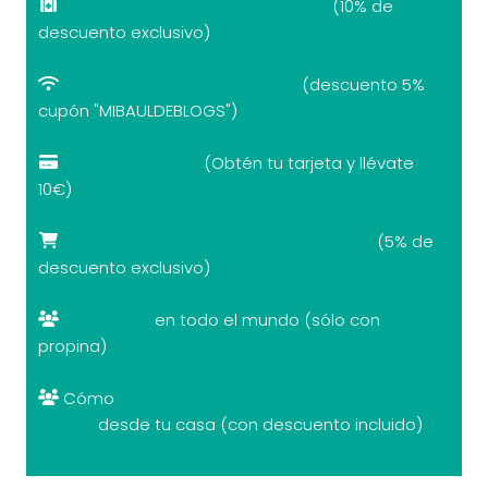
Seguro de viaje recomendado
(10% de
descuento exclusivo)
eSIM internet por el mundo
(descuento 5%
cupón "MIBAULDEBLOGS")
Revolut con 10€
(Obtén tu tarjeta y llévate
10€)
Tarjetas turísticas con descuentos
(5% de
descuento exclusivo)
Free tours
en todo el mundo (sólo con
propina)
Cómo
cambiar divisas al mejor
precio
desde tu casa (con descuento incluido)