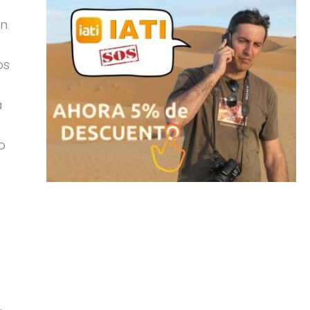
en
os
a
o