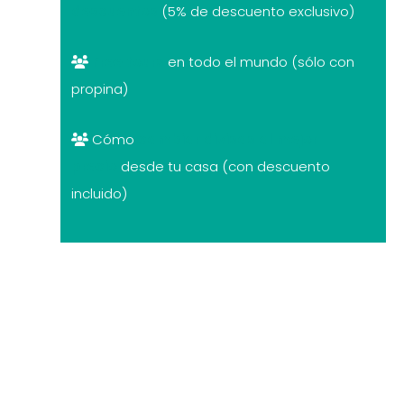
descuentos
(5% de descuento exclusivo)
Free tours
en todo el mundo (sólo con
propina)
Cómo
cambiar divisas al mejor
precio
desde tu casa (con descuento
incluido)