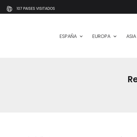
Ir
107 PAISES VISITADOS
al
contenido
ESPAÑA
EUROPA
ASIA
Re