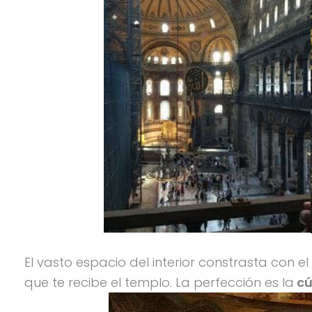
El vasto espacio del interior constrasta con
que te recibe el templo. La perfección es la
cú