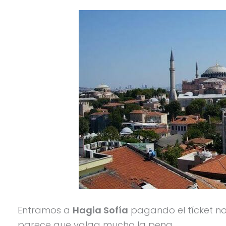
Entramos a
Hagia Sofía
pagando el tícket n
parece que valga mucho la pena.