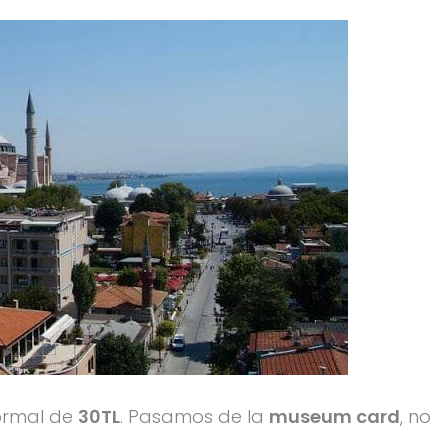
ormal de
30TL
. Pasamos de la
museum card
, no