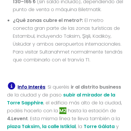
130–165 ₺
(sin saldo incluido), dependiendo del
punto de venta o máquina Biletmatik.
¿Qué zonas cubre el metro?:
El metro
conecta gran parte de las zonas turísticas de
Estambul, incluyendo Taksim, Şişli, Kadıköy,
Üsküdar y ambos aeropuertos internacionales.
Para visitar Sultanahmet normalmente tendrás
que combinarlo con el tranvía T1.
I
nfo Interés
: Si queréis
ir al distrito business
de la ciudad y de paso
subir al mirador de la
Torre Sapphire
, el edificio más alto de la ciudad,
podéis hacerlo con la
M2
hasta la estación de
4.Levent
. Esta misma línea te lleva también a la
plaza Taksim, la calle Istiklal
, la
Torre Gálata
y