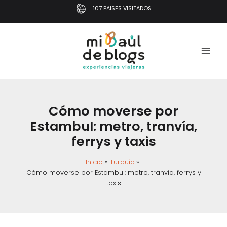
Ir
107 PAISES VISITADOS
al
contenido
Cómo moverse por
Estambul: metro, tranvía,
ferrys y taxis
Inicio
Turquía
Cómo moverse por Estambul: metro, tranvía, ferrys y
taxis