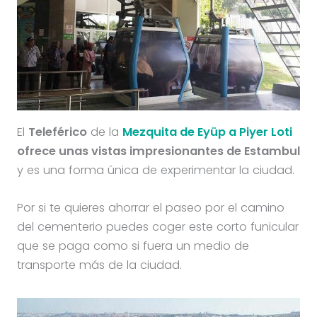
El
Teleférico
de la
Mezquita de Eyüp a Piyer Loti
ofrece unas vistas impresionantes de Estambul
y es una forma única de experimentar la ciudad.
Por si te quieres ahorrar el paseo por el camino
del cementerio puedes coger este corto funicular
que se paga como si fuera un medio de
transporte más de la ciudad.