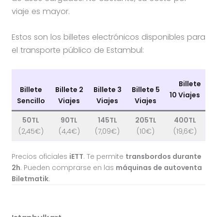
viaje es mayor.
Estos son los billetes electrónicos disponibles para
el transporte público de Estambul:
Billete
Billete
Billete 2
Billete 3
Billete 5
10 Viajes
Sencillo
Viajes
Viajes
Viajes
50TL
90TL
145TL
205TL
400TL
(2,45€)
(4,4€)
(7,09€)
(10€)
(19,6€)
Precios oficiales
iETT
. Te permite
transbordos durante
2h
. Pueden comprarse en las
máquinas de autoventa
Biletmatik
.