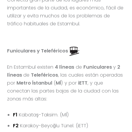
importantes de la ciudad, es económico, fácil de
utilizar y evita muchos de los problemas de
tráfico habituales de Estambul.
Funiculares y Teleféricos
En Estambul existen
4 líneas
de
Funiculares
y
2
líneas
de
Teleféricos
, las cuales están operadas
por
Metro İstanbul
(
Mİ
) y por
iETT
, y que
conectan las partes bajas de la ciudad con las
zonas más altas:
F1
Kabataş-Taksim. (Mİ)
F2
Karaköy-Beyoğlu Tünel. (iETT)