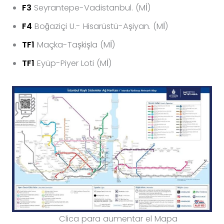
F3
Seyrantepe-Vadistanbul. (Mİ)
F4
Boğaziçi U.- Hisarüstü-Aşiyan. (Mİ)
TF1
Maçka-Taşkişla (Mİ)
TF1
Eyüp-Piyer Loti (Mİ)
Clica para aumentar el Mapa