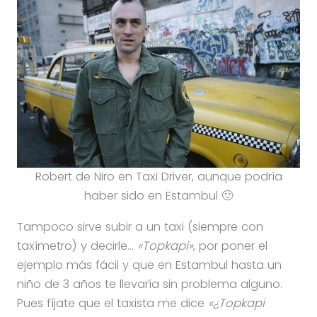
Robert de Niro en Taxi Driver, aunque podría
haber sido en Estambul 🙂
Tampoco sirve subir a un taxi (siempre con
taxímetro) y decirle…
«Topkapi»
, por poner el
ejemplo más fácil y que en Estambul hasta un
niño de 3 años te llevaría sin problema alguno.
Pues fíjate que el taxista me dice
«¿Topkapi