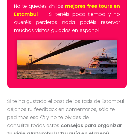
No te quedes sin los
mejores free tours en
Estambul
Si tenéis poco tiempo y no
queréis perderos nada podéis reservar
muchas visitas guiadas en español:
Si te ha gustado el post de los taxis de Estambul
déjanos tu feedback en comentarios, sólo te
pedimos eso 🙂 y no te olvides de
consultar todos estos
consejos para organizar
tu viaje a Estambul y Turquía en el menú