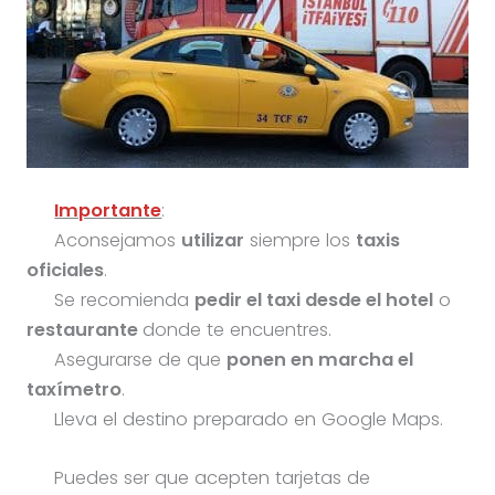
Importante
:
Aconsejamos
utilizar
siempre los
taxis
oficiales
.
Se recomienda
pedir el taxi desde el hotel
o
restaurante
donde te encuentres.
Asegurarse de que
ponen en marcha el
taxímetro
.
Lleva el destino preparado en Google Maps.
Puedes ser que acepten tarjetas de