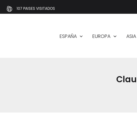
Ir
107 PAISES VISITADOS
al
contenido
ESPAÑA
EUROPA
ASIA
Clau