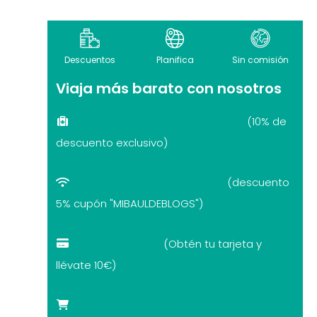
Descuentos
Planifica
Sin comisión
Viaja más barato con nosotros
Seguro de viaje recomendado
(10% de
descuento exclusivo)
eSIM internet por el mundo
(descuento
5% cupón "MIBAULDEBLOGS")
Revolut con 10€
(Obtén tu tarjeta y
llévate 10€)
Tarjetas turísticas con