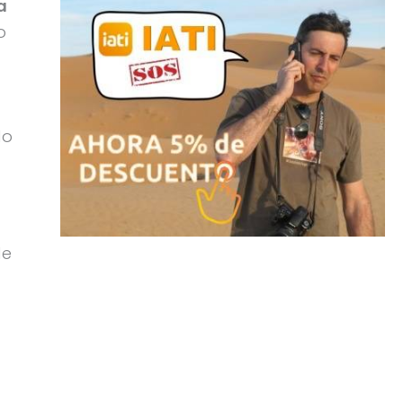
a
o
do
de