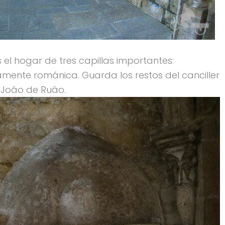
 el hogar de tres capillas importantes:
amente románica. Guarda los restos del canciller
e Joâo de Ruâo.