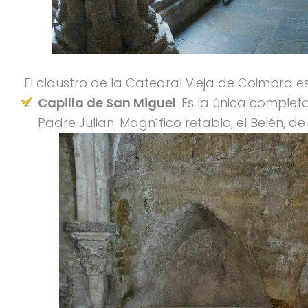
El claustro de la Catedral Vieja de Coimbra es
Capilla de San Miguel
: Es la única complet
Padre Julian. Magnífico retablo, el Belén, d