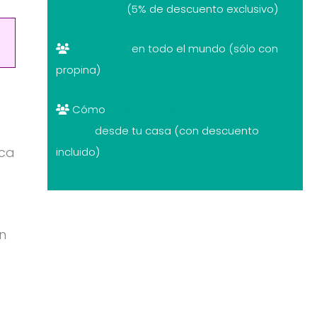
descuentos
(5% de descuento exclusivo)
Free tours
en todo el mundo (sólo con
propina)
Cómo
cambiar divisas al mejor
precio
desde tu casa (con descuento
rca
incluido)
n