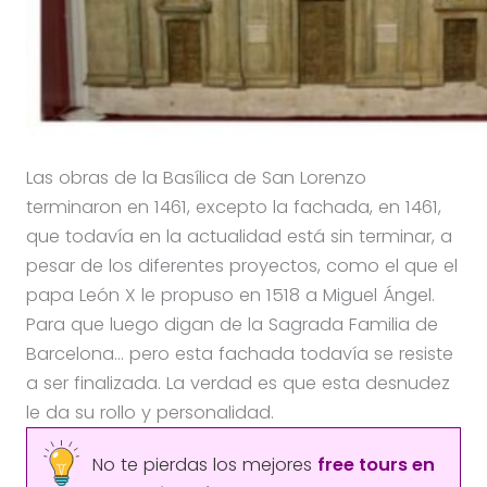
Las obras de la Basílica de San Lorenzo
terminaron en 1461, excepto la fachada, en 1461,
que todavía en la actualidad está sin terminar, a
pesar de los diferentes proyectos, como el que el
papa León X le propuso en 1518 a Miguel Ángel.
Para que luego digan de la Sagrada Familia de
Barcelona… pero esta fachada todavía se resiste
a ser finalizada. La verdad es que esta desnudez
le da su rollo y personalidad.
No te pierdas los mejores
free tours en