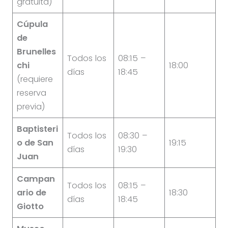
gratuita)
Cúpula
de
Brunelles
Todos los
08:15 –
chi
18:00
días
18:45
(requiere
reserva
previa)
Baptisteri
Todos los
08:30 –
o de San
19:15
días
19:30
Juan
Campan
Todos los
08:15 –
ario de
18:30
días
18:45
Giotto