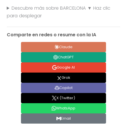
Descubre más sobre BARCELONA ▼ Haz clic
para desplegar
Comparte en redes o resume con la IA
Claude
ChatGPT
Google AI
Grok
Copilot
X (Twitter)
WhatsApp
Email