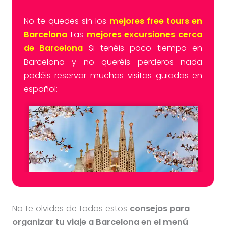
No te quedes sin los
mejores free tours en
Barcelona
Las
mejores excursiones cerca
de Barcelona
Si tenéis poco tiempo en
Barcelona y no queréis perderos nada
podéis reservar muchas visitas guiadas en
español:
No te olvides de todos estos
consejos para
organizar tu viaje a Barcelona en el menú