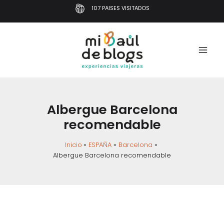
Ir
107 PAISES VISITADOS
al
contenido
Albergue Barcelona
recomendable
Inicio
ESPAÑA
Barcelona
Albergue Barcelona recomendable