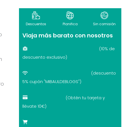
Descuentos
Planifica
Sin comisión
o
Viaja más barato con nosotros
Seguro de viaje recomendado
(10% de
descuento exclusivo)
n
eSIM internet por el mundo
(descuento
5% cupón "MIBAULDEBLOGS")
ro
Revolut con 10€
(Obtén tu tarjeta y
llévate 10€)
Tarjetas turísticas con