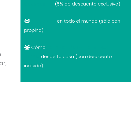
descuentos
(5% de descuento exclusivo)
Free tours
en todo el mundo (sólo con
o
propina)
Cómo
cambiar divisas al mejor
e
precio
desde tu casa (con descuento
ar,
incluido)