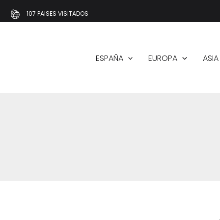
Ir
107 PAISES VISITADOS
al
contenido
ESPAÑA
EUROPA
ASIA