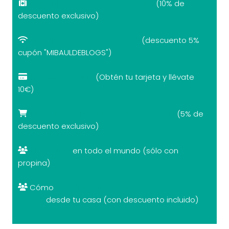
Seguro de viaje recomendado
(10% de
descuento exclusivo)
eSIM internet por el mundo
(descuento 5%
cupón "MIBAULDEBLOGS")
Revolut con 10€
(Obtén tu tarjeta y llévate
10€)
Tarjetas turísticas con descuentos
(5% de
descuento exclusivo)
Free tours
en todo el mundo (sólo con
propina)
Cómo
cambiar divisas al mejor
precio
desde tu casa (con descuento incluido)