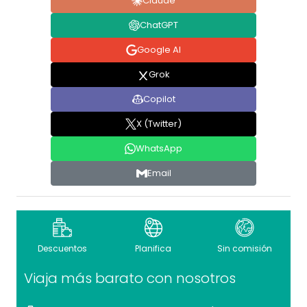
Claude
ChatGPT
Google AI
Grok
Copilot
X (Twitter)
WhatsApp
Email
Descuentos
Planifica
Sin comisión
Viaja más barato con nosotros