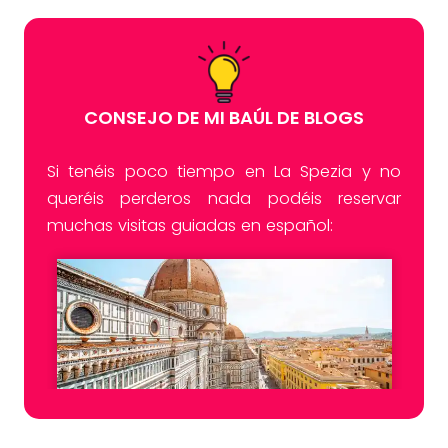
CONSEJO DE MI BAÚL DE BLOGS
Si tenéis poco tiempo en La Spezia y no
queréis perderos nada podéis reservar
muchas visitas guiadas en español: