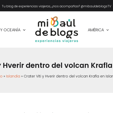
Tu blog de experiencias viajeras, ¿nos acompañas? @mibauldeblogsTV
 Y OCEANÍA
AMÉRICA
y Hverir dentro del volcan Krafl
io
Islandia
Crater Viti y Hverir dentro del volcan Krafla en Isl