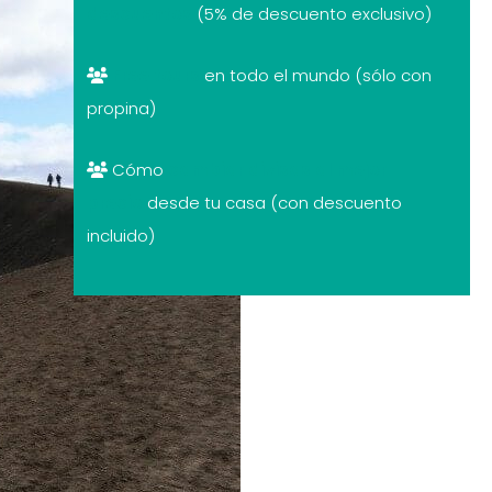
descuentos
(5% de descuento exclusivo)
Free tours
en todo el mundo (sólo con
propina)
Cómo
cambiar divisas al mejor
precio
desde tu casa (con descuento
incluido)