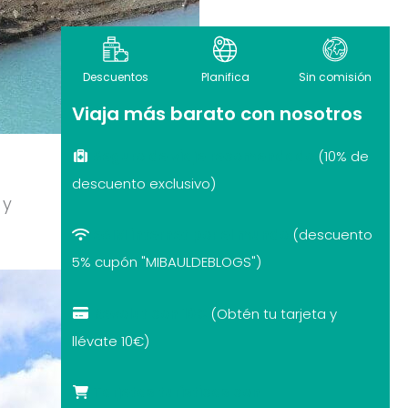
Descuentos
Planifica
Sin comisión
Viaja más barato con nosotros
Seguro de viaje recomendado
(10% de
descuento exclusivo)
 y
eSIM internet por el mundo
(descuento
5% cupón "MIBAULDEBLOGS")
Revolut con 10€
(Obtén tu tarjeta y
llévate 10€)
Tarjetas turísticas con