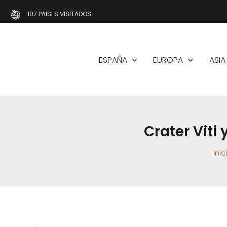
Ir
107 PAISES VISITADOS
al
contenido
ESPAÑA
EUROPA
ASIA
Crater Viti 
Inic