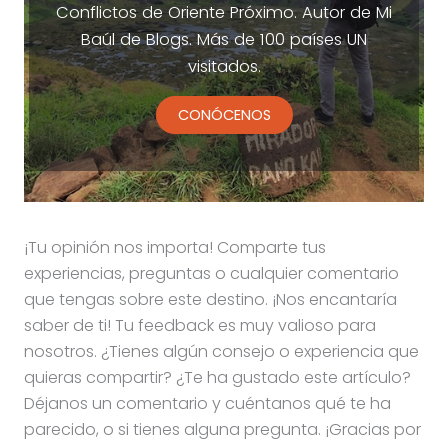
Conflictos de Oriente Próximo. Autor de Mi
Baúl de Blogs. Más de 100 países UN
visitados.
CONÓCENOS
¡Tu opinión nos importa! Comparte tus
experiencias, preguntas o cualquier comentario
que tengas sobre este destino. ¡Nos encantaría
saber de ti! Tu feedback es muy valioso para
nosotros. ¿Tienes algún consejo o experiencia que
quieras compartir? ¿Te ha gustado este artículo?
Déjanos un comentario y cuéntanos qué te ha
parecido, o si tienes alguna pregunta. ¡Gracias por