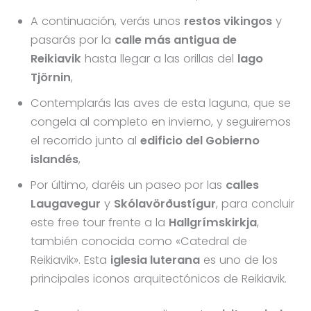
A continuación, verás unos
restos vikingos
y
pasarás por la
calle más antigua de
Reikiavik
hasta llegar a las orillas del
lago
Tjörnin
,
Contemplarás las aves de esta laguna, que se
congela al completo en invierno, y seguiremos
el recorrido junto al
edificio del Gobierno
islandés
,
Por último, daréis un paseo por las
calles
Laugavegur
y
Skólavörðustígur
, para concluir
este free tour frente a la
Hallgrímskirkja
,
también conocida como «Catedral de
Reikiavik». Esta
iglesia luterana
es uno de los
principales iconos arquitectónicos de Reikiavik.