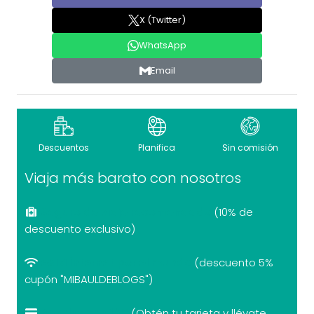
X (Twitter)
WhatsApp
Email
Descuentos
Planifica
Sin comisión
Viaja más barato con nosotros
Seguro de viaje recomendado
(10% de
descuento exclusivo)
eSIM internet por el mundo
(descuento 5%
cupón "MIBAULDEBLOGS")
Revolut con 10€
(Obtén tu tarjeta y llévate