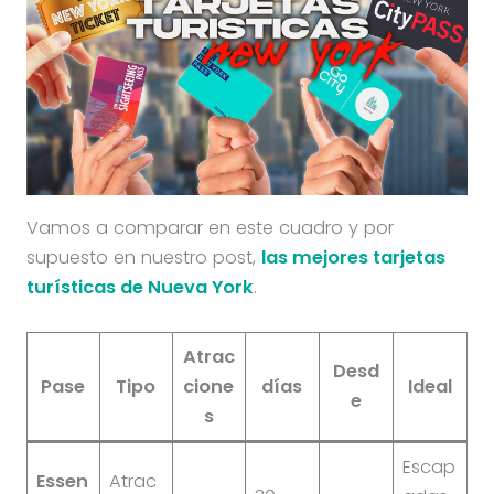
Vamos a comparar en este cuadro y por
supuesto en nuestro post,
las mejores tarjetas
turísticas de Nueva York
.
Atrac
Desd
Pase
Tipo
cione
días
Ideal
e
s
Escap
Essen
Atrac