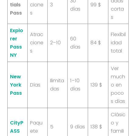
30
adas
tials
cione
3
99 $
días
corta
Pass
s
s
Explo
Atrac
Flexibil
rer
60
cione
2–10
84 $
idad
Pass
días
s
total
NY
Ver
New
much
Ilimita
1–10
York
Días
139 $
o en
das
días
Pass
poco
s días
Clásic
CityP
Paqu
o y
5
9 días
138 $
ASS
ete
famili