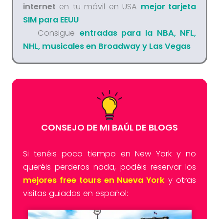
internet
en tu móvil en USA
mejor tarjeta
SIM para EEUU
Consigue
entradas para la NBA, NFL,
NHL, musicales en Broadway y Las Vegas
CONSEJO DE MI BAÚL DE BLOGS
Si tenéis poco tiempo en New York y no
queréis perderos nada, podéis reservar los
mejores free tours en Nueva York
y otras
visitas guiadas en español: