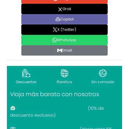
Grok
Copilot
X (Twitter)
WhatsApp
Email
Descuentos
Planifica
Sin comisión
Viaja más barato con nosotros
Seguro de viaje recomendado
(10% de
descuento exclusivo)
eSIM internet por el mundo
(descuento 5%