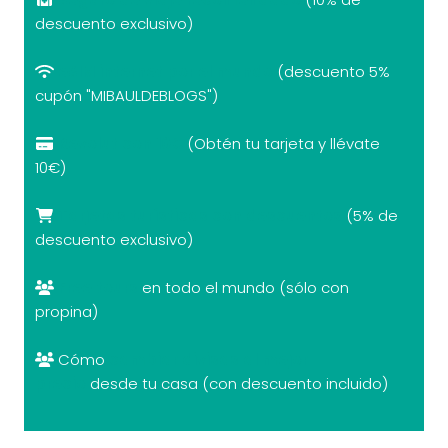
descuento exclusivo)
eSIM internet por el mundo
(descuento 5%
cupón "MIBAULDEBLOGS")
Revolut con 10€
(Obtén tu tarjeta y llévate
10€)
Tarjetas turísticas con descuentos
(5% de
descuento exclusivo)
Free tours
en todo el mundo (sólo con
propina)
Cómo
cambiar divisas al mejor
precio
desde tu casa (con descuento incluido)