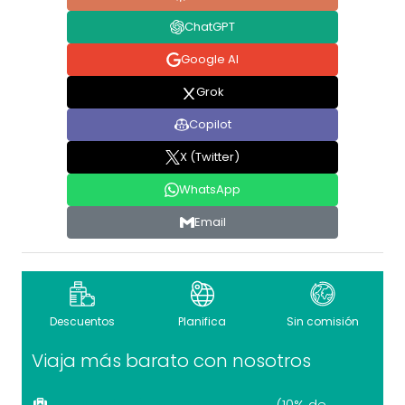
ChatGPT
Google AI
Grok
Copilot
X (Twitter)
WhatsApp
Email
Descuentos
Planifica
Sin comisión
Viaja más barato con nosotros
Seguro de viaje recomendado
(10% de