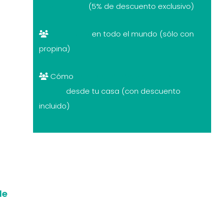
descuentos
(5% de descuento exclusivo)
Free tours
en todo el mundo (sólo con
propina)
Cómo
cambiar divisas al mejor
precio
desde tu casa (con descuento
incluido)
de