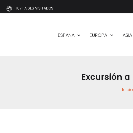
Ir
107 PAISES VISITADOS
al
contenido
ESPAÑA
EUROPA
ASIA
Excursión a
Inicio