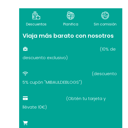
Descuentos
Planifica
Sin comisión
Viaja más barato con nosotros
Seguro de viaje recomendado
(10% de
descuento exclusivo)
eSIM internet por el mundo
(descuento
5% cupón "MIBAULDEBLOGS")
Revolut con 10€
(Obtén tu tarjeta y
llévate 10€)
Tarjetas turísticas con