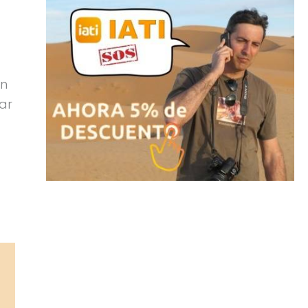
en
tar