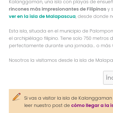
Kalanggaman, una isla con playas de ensueño,
rincones más impresionantes de Filipinas
y 
ver en la isla de Malapascua
, desde donde n
Esta isla, situada en el municipio de Palompon
el archipiélago filipino. Tiene solo 750 metro
perfectamente durante una jornada… o más 
Nosotros la visitamos desde la isla de Malap
Ín
Si vas a visitar la isla de Kalanggam
leer nuestro post de
cómo llegar a la