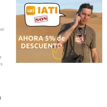
ser
a
as
f