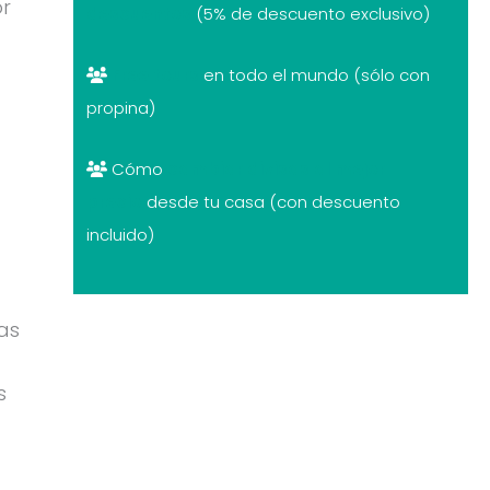
or
descuentos
(5% de descuento exclusivo)
Free tours
en todo el mundo (sólo con
propina)
Cómo
cambiar divisas al mejor
precio
desde tu casa (con descuento
incluido)
tas
s