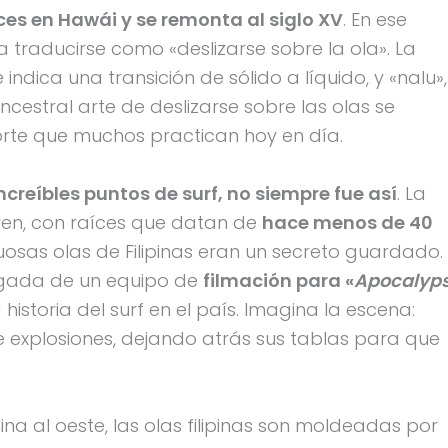
ces en Hawái y se remonta al siglo XV
. En ese
a traducirse como «deslizarse sobre la ola». La
dica una transición de sólido a líquido, y «nalu»,
cestral arte de deslizarse sobre las olas se
orte que muchos practican hoy en día.
ncreíbles puntos de surf, no siempre fue así
. La
joven, con raíces que datan de
hace menos de 40
uosas olas de Filipinas eran un secreto guardado.
legada de un equipo de
filmación para «
Apocalyp
historia del surf en el país. Imagina la escena:
 explosiones, dejando atrás sus tablas para que
na al oeste, las olas filipinas son moldeadas por