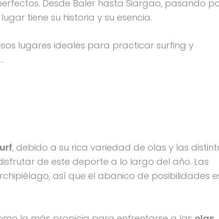
 perfectos. Desde Baler hasta Siargao, pasando p
ar tiene su historia y su esencia.
sos lugares ideales para practicar surfing y
.
urf
, debido a su rica variedad de olas y las distin
sfrutar de este deporte a lo largo del año. Las
rchipiélago, así que el abanico de posibilidades e
mo la más propicia para enfrentarse a las
olas