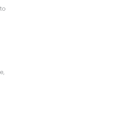
to
e,