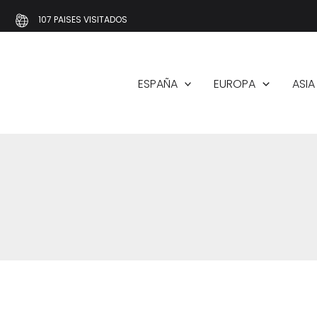
Ir
107 PAISES VISITADOS
al
contenido
ESPAÑA
EUROPA
ASIA