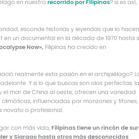
élago en nuestro
recorrido por Filipinas
? si es así,
laridad, esconde historias y leyendas que lo hacen
urf en un documental en la década de 1970 hasta 
ocalypse Now»,
Filipinas ha crecido en
ació realmente esta pasión en el archipiélago? L
adelante. Y si lo que buscas son olas perfectas, l
te y el mar de China al oeste, ofrecen una variedad
 climáticas, influenciadas por monzones y tifones,
a novato o profesional.
ugar con más vida,
Filipinas tiene un rincón de sur
ler y Siargao hasta otros más desconocidos