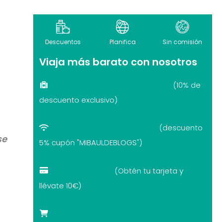
Descuentos
Planifica
Sin comisión
Viaja más barato con nosotros
Seguro de viaje recomendado
(10% de
descuento exclusivo)
eSIM internet por el mundo
(descuento
se
5% cupón "MIBAULDEBLOGS")
Revolut con 10€
(Obtén tu tarjeta y
llévate 10€)
Tarjetas turísticas con