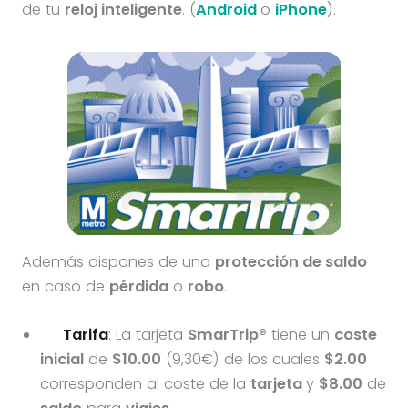
de tu
reloj inteligente
. (
Android
o
iPhone
).
Además dispones de una
protección de saldo
en caso de
pérdida
o
robo
.
Tarifa
: La tarjeta
SmarTrip
® tiene un
coste
inicial
de
$10.00
(9,30€) de los cuales
$2.00
corresponden al coste de la
tarjeta
y
$8.00
de