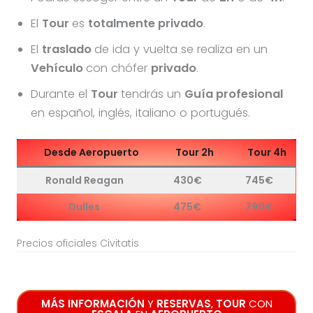
El
Tour
es
totalmente privado
.
El
traslado
de ida y vuelta se realiza en un
Vehículo
con chófer
privado
.
Durante el
Tour
tendrás un
Guía profesional
en español, inglés, italiano o portugués.
Desde Aeropuerto
Tour 2h
Tour 4h
Ronald Reagan
430€
745€
Dulles
475€
790€
Precios oficiales Civitatis
MÁS INFORMACIÓN
Y
RESERVAS
,
TOUR
CON