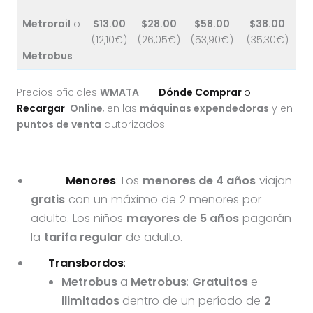
Metrorail
o
$13.00
$28.00
$58.00
$38.00
(12,10€)
(26,05€)
(53,90€)
(35,30€)
Metrobus
Precios oficiales
WMATA
.
Dónde Comprar
o
Recargar
:
Online
, en las
máquinas expendedoras
y en
puntos de venta
autorizados.
Menores
: Los
menores de 4 años
viajan
gratis
con un máximo de 2 menores por
adulto. Los niños
mayores de 5 años
pagarán
la
tarifa regular
de adulto.
Transbordos
:
Metrobus
a
Metrobus
:
Gratuitos
e
ilimitados
dentro de un período de
2