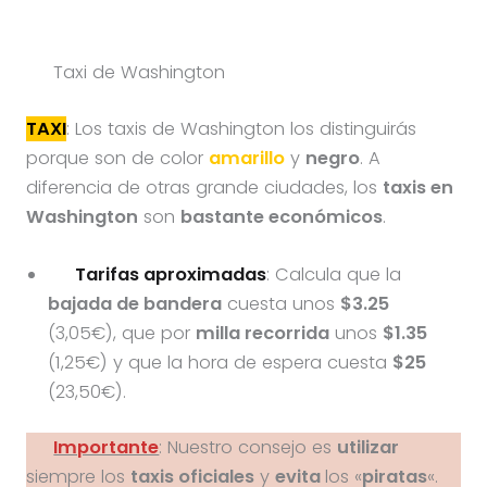
Taxi de Washington
TAXI
: Los taxis de Washington los distinguirás
porque son de color
amarillo
y
negro
. A
diferencia de otras grande ciudades, los
taxis en
Washington
son
bastante económicos
.
Tarifas aproximadas
: Calcula que la
bajada de bandera
cuesta unos
$3.25
(3,05€), que por
milla recorrida
unos
$1.35
(1,25€) y que la hora de espera cuesta
$25
(23,50€).
Importante
: Nuestro consejo es
utilizar
siempre los
taxis oficiales
y
evita
los «
piratas
«.