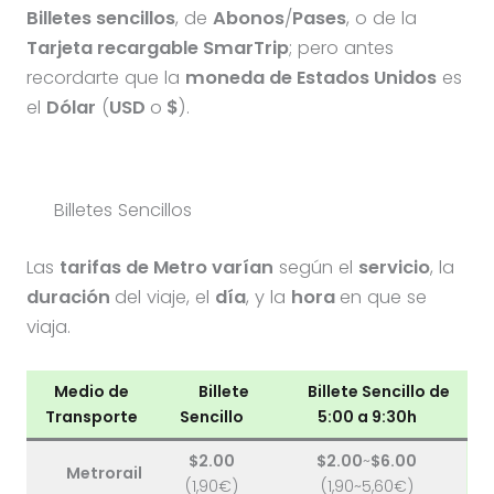
Billetes sencillos
, de
Abonos
/
Pases
, o de la
Tarjeta recargable
SmarTrip
; pero antes
recordarte que la
moneda de Estados Unidos
es
el
Dólar
(
USD
o
$
).
Billetes Sencillos
Las
tarifas de Metro varían
según el
servicio
, la
duración
del viaje, el
día
, y la
hora
en que se
viaja.
Medio de
Billete
Billete Sencillo de
Transporte
Sencillo
5:00
a
9:30h
$2.00
$2.00
~
$6.00
Metrorail
(1,90€)
(1,90~5,60€)