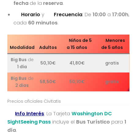
fecha
de la
reserva
.
Horario
y
Frecuencia
: De
10:00
a
17:00h
,
cada
60 minutos
.
Niños de 5
Menores
Modalidad
Adultos
a 15 años
de 5 años
Big Bus
de
50,10€
41,80€
gratis
1 día
Big Bus
de
58,50€
50,10€
gratis
2 días
Precios oficiales Civitatis
I
nfo Interés
: La Tarjeta
Washington DC
SightSeeing Pass
incluye el
Bus Turístico
para
1
día
.