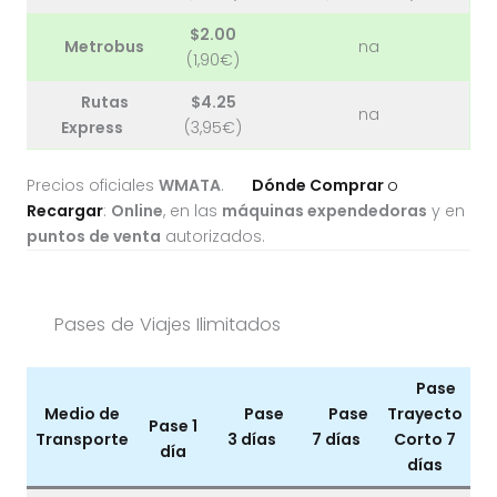
$2.00
Metrobus
na
(1,90€)
Rutas
$4.25
na
Express
(3,95€)
Precios oficiales
WMATA
.
Dónde Comprar
o
Recargar
:
Online
, en las
máquinas expendedoras
y en
puntos de venta
autorizados.
Pases de Viajes Ilimitados
Pase
Medio de
Pase
Pase
Trayecto
Pase 1
Transporte
3 días
7 días
Corto 7
día
días