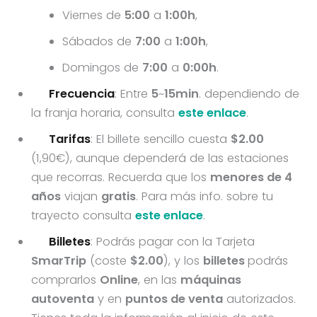
Viernes de
5:00
a
1:00h
,
Sábados de
7:00
a
1:00h
,
Domingos de
7:00
a
0:00h
.
Frecuencia
: Entre
5
~
15min
. dependiendo de
la franja horaria, consulta
este enlace
.
Tarifas
: El billete sencillo cuesta
$2.00
(1,90€), aunque dependerá de las estaciones
que recorras. Recuerda que los
menores de 4
años
viajan
gratis
. Para más info. sobre tu
trayecto consulta
este enlace
.
Billetes
: Podrás pagar con la Tarjeta
SmarTrip
(coste
$2.00
), y los
billetes
podrás
comprarlos
Online
, en las
máquinas
autoventa
y en
puntos de venta
autorizados.