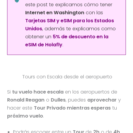
este post te explicamos cómo tener
Internet en Washington
con las
Tarjetas SIM y eSIM para los Estados
Unidos
, además te explicamos como
obtener un
5% de descuento en la
eSIM de Holafly
.
Tours con Escala desde el aeropuerto
Si
tu vuelo hace escala
en los aeropuertos de
Ronald Reagan
o
Dulles
, puedes
aprovechar
y
hacer este
Tour Privado mientras esperas
tu
próximo vuelo
.
Podrás escoger entre un
Tour
de
2h
o de
4h
.