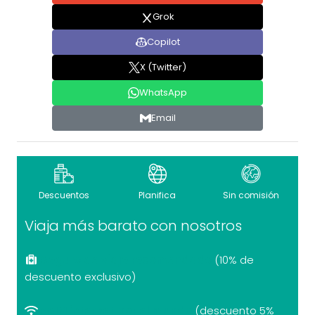
Grok
Copilot
X (Twitter)
WhatsApp
Email
Descuentos
Planifica
Sin comisión
Viaja más barato con nosotros
Seguro de viaje recomendado
(10% de
descuento exclusivo)
eSIM internet por el mundo
(descuento 5%