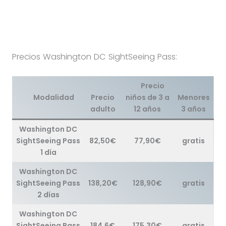
Precios Washington DC SightSeeing Pass:
Precio
Modalidad
Precio
niños de 3 a
Menores
adulto
12 años
3 años
Washington DC
SightSeeing Pass
82,50€
77,90€
gratis
1 día
Washington DC
SightSeeing Pass
138,20€
128,90€
gratis
2 días
Washington DC
SightSeeing Pass
184,6€
175,30€
gratis