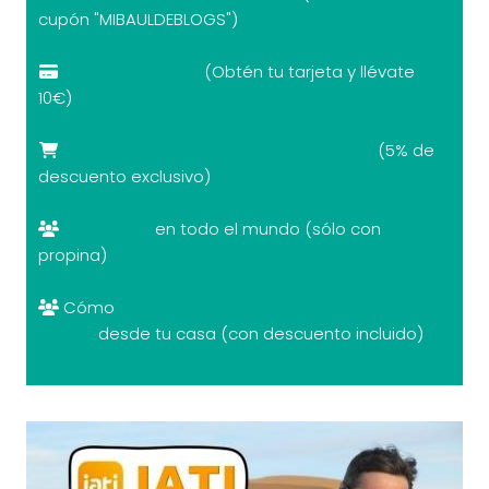
cupón "MIBAULDEBLOGS")
Revolut con 10€
(Obtén tu tarjeta y llévate
10€)
Tarjetas turísticas con descuentos
(5% de
descuento exclusivo)
Free tours
en todo el mundo (sólo con
propina)
Cómo
cambiar divisas al mejor
precio
desde tu casa (con descuento incluido)