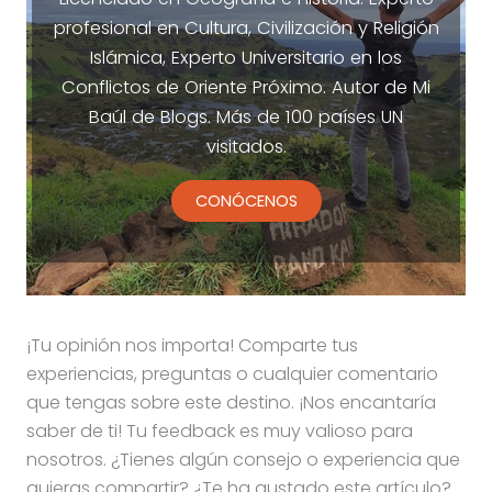
profesional en Cultura, Civilización y Religión
Islámica, Experto Universitario en los
Conflictos de Oriente Próximo. Autor de Mi
Baúl de Blogs. Más de 100 países UN
visitados.
CONÓCENOS
¡Tu opinión nos importa! Comparte tus
experiencias, preguntas o cualquier comentario
que tengas sobre este destino. ¡Nos encantaría
saber de ti! Tu feedback es muy valioso para
nosotros. ¿Tienes algún consejo o experiencia que
quieras compartir? ¿Te ha gustado este artículo?