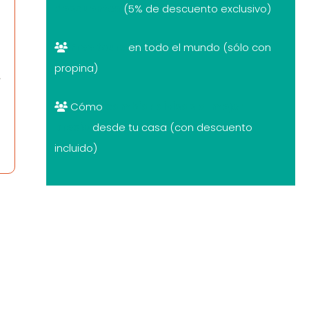
descuentos
(5% de descuento exclusivo)
Free tours
en todo el mundo (sólo con
propina)
Cómo
cambiar divisas al mejor
precio
desde tu casa (con descuento
incluido)