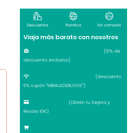
Descuentos
Planifica
Sin comisión
Viaja más barato con nosotros
Seguro de viaje recomendado
(10% de
descuento exclusivo)
eSIM internet por el mundo
(descuento
5% cupón "MIBAULDEBLOGS")
Revolut con 10€
(Obtén tu tarjeta y
llévate 10€)
Tarjetas turísticas con