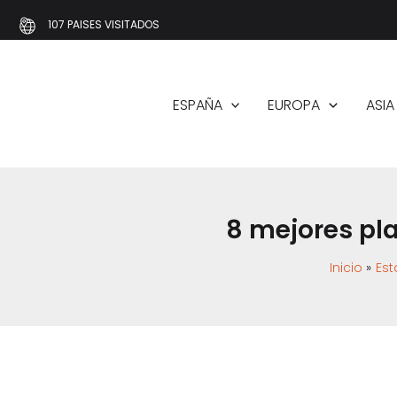
Ir
107 PAISES VISITADOS
al
contenido
ESPAÑA
EUROPA
ASIA
8 mejores pl
Inicio
Est