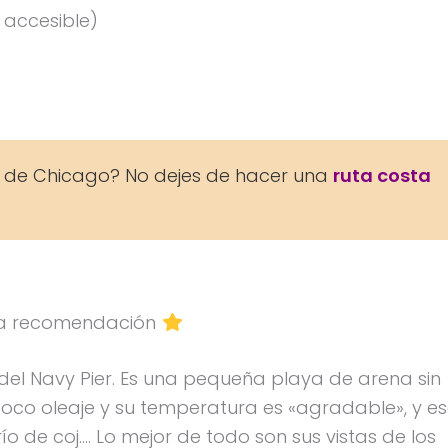
 accesible)
 de Chicago? No dejes de hacer una
ruta costa
tra recomendación
 del Navy Pier. Es una pequeña playa de arena sin
a. Poco oleaje y su temperatura es «agradable», y e
o de coj…. Lo mejor de todo son sus vistas de los