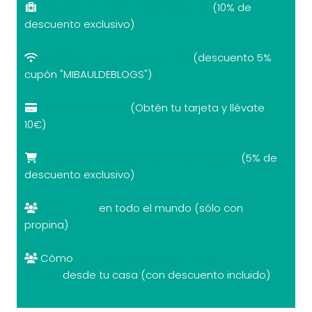
Seguro de viaje recomendado
(10% de
descuento exclusivo)
eSIM internet por el mundo
(descuento 5%
cupón "MIBAULDEBLOGS")
Revolut con 10€
(Obtén tu tarjeta y llévate
10€)
Tarjetas turísticas con descuentos
(5% de
descuento exclusivo)
Free tours
en todo el mundo (sólo con
propina)
Cómo
cambiar divisas al mejor
precio
desde tu casa (con descuento incluido)