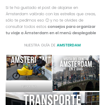
Si te ha gustado el post de alojarse en
Ámsterdam valóralo con las estrellas que creas,
sólo te pedimos eso 🙂 y no te olvides de
consultar todos estos
consejos para organizar
tu viaje a Ámsterdam en el menú desplegable
NUESTRA GUÍA DE
AMSTERDAM
1 SEMANA