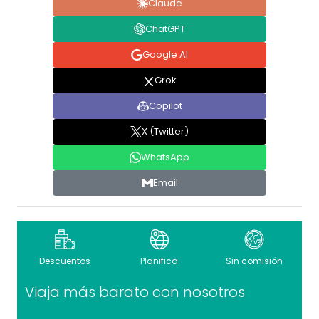
Claude
ChatGPT
Google AI
Grok
Copilot
X (Twitter)
WhatsApp
Email
Descuentos
Planifica
Sin comisión
Viaja más barato con nosotros