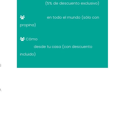
descuentos
(5% de descuento exclusivo)
Free tours
en todo el mundo (sólo con
propina)
Cómo
cambiar divisas al mejor
precio
desde tu casa (con descuento
incluido)
s
.