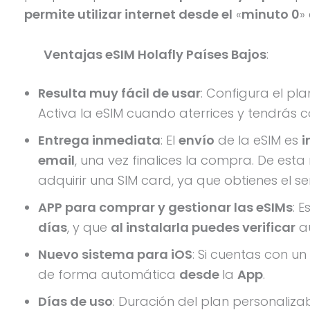
permite utilizar internet desde el
«
minuto 0
»
Ventajas eSIM Holafly Países Bajos
:
Resulta muy fácil de usar
: Configura el pl
Activa la eSIM cuando aterrices y tendrás co
Entrega inmediata
: El
envío
de la eSIM es
i
email
, una vez finalices la compra. De est
adquirir una SIM card, ya que obtienes el se
APP para comprar y gestionar las eSIMs
: 
días
, y que
al instalarla puedes verificar
a
Nuevo sistema para iOS
: Si cuentas con un
de forma automática
desde
la
App
.
Días de uso
: Duración del plan personalizab