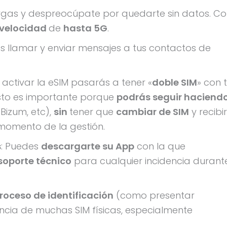
argas y despreocúpate por quedarte sin datos. C
velocidad
de
hasta 5G
.
es llamar y enviar mensajes a tus contactos de
Al activar la eSIM pasarás a tener «
doble SIM
» con 
 Esto es importante porque
podrás seguir haciend
Bizum, etc),
sin
tener que
cambiar de SIM
y recibir
momento de la gestión.
s
: Puedes
descargarte su App
con la que
soporte técnico
para cualquier incidencia durant
roceso de identificación
(como presentar
encia de muchas SIM físicas, especialmente