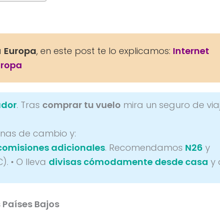
a
Europa
, en este post te lo explicamos:
Internet
uropa
ador
. Tras
comprar tu vuelo
mira un seguro de via
cinas de cambio y:
n comisiones adicionales
. Recomendamos
N26
y
). • O lleva
divisas cómodamente desde casa
y 
 Países Bajos