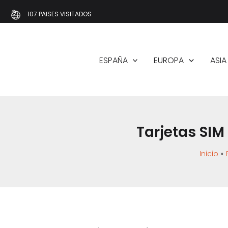
Ir
107 PAISES VISITADOS
al
contenido
ESPAÑA
EUROPA
ASIA
Tarjetas SIM
Inicio