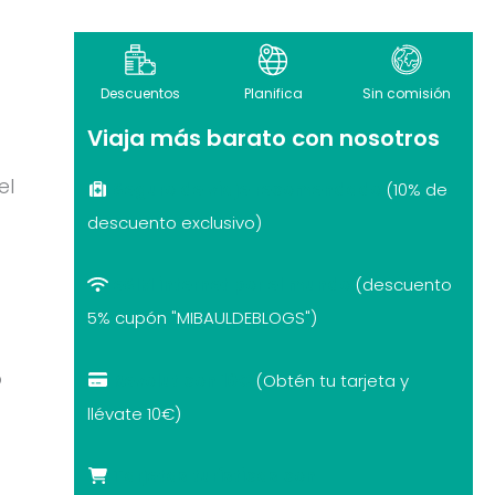
Descuentos
Planifica
Sin comisión
Viaja más barato con nosotros
el
Seguro de viaje recomendado
(10% de
descuento exclusivo)
eSIM internet por el mundo
(descuento
5% cupón "MIBAULDEBLOGS")
o
Revolut con 10€
(Obtén tu tarjeta y
llévate 10€)
Tarjetas turísticas con