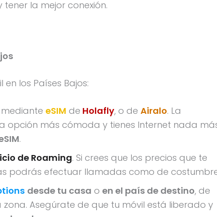
 tener la mejor conexión.
jos
l en los Países Bajos:
mediante
eSIM
de
Holafly
, o de
Airalo
. La
la opción más cómoda y tienes Internet nada má
 eSIM
.
icio de Roaming
. Si crees que los precios que te
emás podrás efectuar llamadas como de costumbre
tions
desde tu casa
o
en el país de destino
, de
zona. Asegúrate de que tu móvil está liberado y