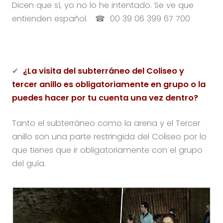
Dicen que sí, yo no lo he intentado. Se ve que
entienden español. ☎ 00 39 06 399 67 700
✔
¿La visita del subterráneo del Coliseo y
tercer anillo es obligatoriamente en grupo o la
puedes hacer por tu cuenta una vez dentro?
Tanto el subterráneo como la arena y el Tercer
anillo son una parte restringida del Coliseo por lo
que tienes que ir obligatoriamente con el grupo
del guía.