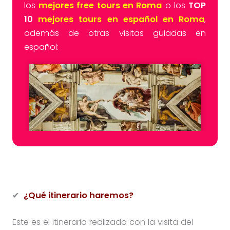
los
mejores free tours en Roma
o los
TOP
10
mejores tours en español en Roma
,
además de otras visitas guiadas en
español:
✔
¿Qué itinerario haremos?
Este es el itinerario realizado con la visita del