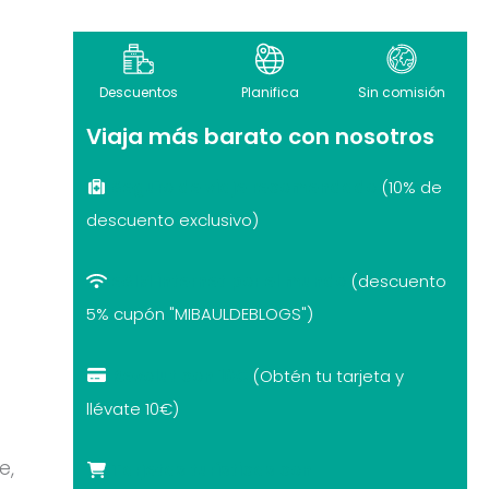
Descuentos
Planifica
Sin comisión
Viaja más barato con nosotros
Seguro de viaje recomendado
(10% de
descuento exclusivo)
eSIM internet por el mundo
(descuento
5% cupón "MIBAULDEBLOGS")
Revolut con 10€
(Obtén tu tarjeta y
llévate 10€)
e,
Tarjetas turísticas con