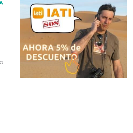
e,
ta