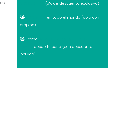
 se
descuentos
(5% de descuento exclusivo)
Free tours
en todo el mundo (sólo con
propina)
Cómo
cambiar divisas al mejor
precio
desde tu casa (con descuento
incluido)