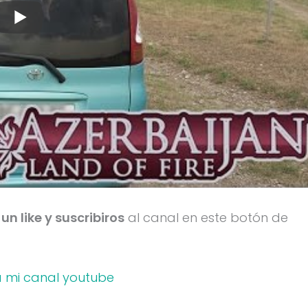
 un like y suscribiros
al canal en este botón de
a mi canal youtube