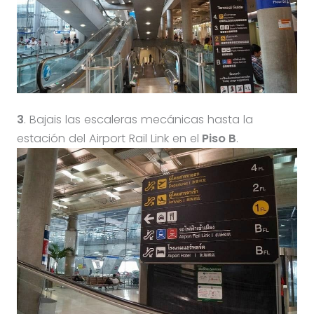
3
. Bajais las escaleras mecánicas hasta la
estación del Airport Rail Link en el
Piso B
.