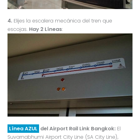
4.
Elijes la escalera mecánica del tren que
escojas.
Hay 2 Líneas
:
Línea AZUL
del Airport Rail Link Bangkok:
El
Suvarnabhumi Airport City Line (SA City Line),