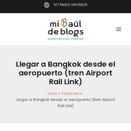
Ir
107 PAISES VISITADOS
al
contenido
Llegar a Bangkok desde el
aeropuerto (tren Airport
Rail Link)
Inicio
Tailandia
Llegar a Bangkok desde el aeropuerto (tren Airport
Rail Link)