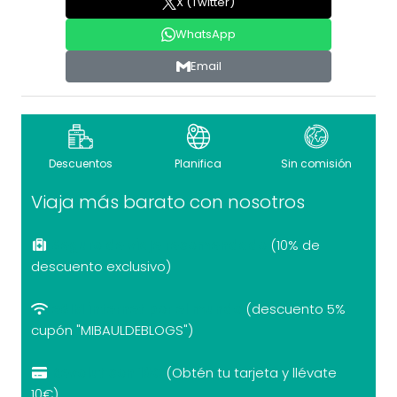
X (Twitter)
WhatsApp
Email
Descuentos
Planifica
Sin comisión
Viaja más barato con nosotros
Seguro de viaje recomendado
(10% de
descuento exclusivo)
eSIM internet por el mundo
(descuento 5%
cupón "MIBAULDEBLOGS")
Revolut con 10€
(Obtén tu tarjeta y llévate
10€)