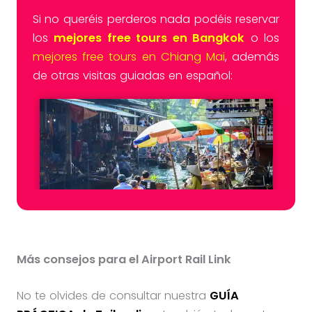
Si no queréis perderos nada podéis reservar
los
mejores free tours en Bangkok
o los
mejores free tours en Chiang Mai
, además
de otras visitas guiadas en español:
Más consejos para el Airport Rail Link
No te olvides de consultar nuestra
GUÍA