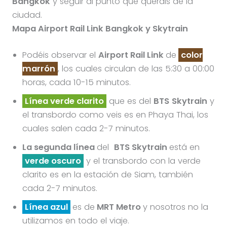
Bangkok
y seguir al punto que queráis de la
ciudad.
Mapa Airport Rail Link Bangkok y Skytrain
Podéis observar el
Airport Rail Link
de
color
marrón
, los cuales circulan de las 5:30 a 00:00
horas, cada 10-15 minutos.
Línea verde clarito
que es del
BTS
Skytrain
y
el transbordo como veis es en Phaya Thai, los
cuales salen cada 2-7 minutos.
La segunda línea
del
BTS Skytrain
está en
verde oscuro
y el transbordo con la verde
clarito es en la estación de Siam, también
cada 2-7 minutos.
Línea azul
es de
MRT Metro
y nosotros no la
utilizamos en todo el viaje.