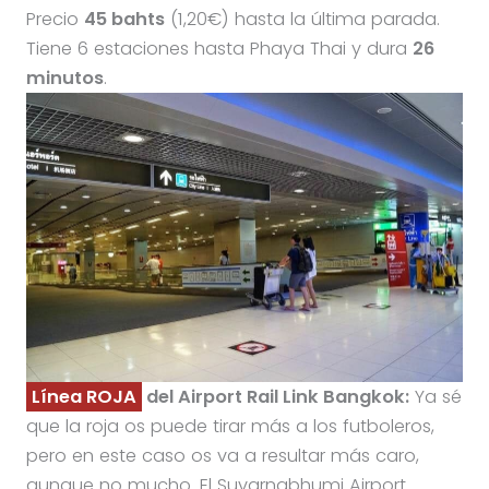
Precio
45 bahts
(1,20€) hasta la última parada.
Tiene 6 estaciones hasta Phaya Thai y dura
26
minutos
.
Línea ROJA
del Airport Rail Link Bangkok:
Ya sé
que la roja os puede tirar más a los futboleros,
pero en este caso os va a resultar más caro,
aunque no mucho. El Suvarnabhumi Airport