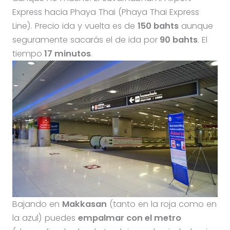
Express hacia Phaya Thai (Phaya Thai Express
Line). Precio ida y vuelta es de
150 bahts
aunque
seguramente sacarás el de ida por
90
bahts
. El
tiempo
17 minutos
.
Bajando en
Makkasan
(tanto en la roja como en
la azul) puedes
empalmar con el metro