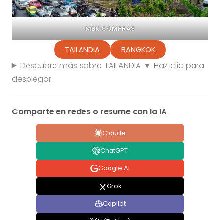
MBK COMPRAS
TAILANDIA
BANGKOK
Descubre más sobre TAILANDIA ▼ Haz clic para
desplegar
Comparte en redes o resume con la IA
Claude
ChatGPT
Google AI
Grok
Copilot