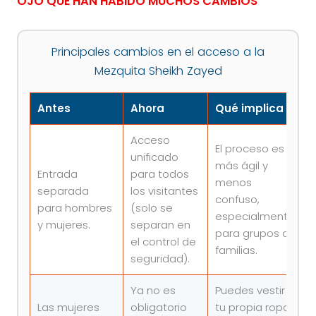
OJO QUE HAN HABIDO MUCHOS CAMBIOS
Principales cambios en el acceso a la
Mezquita Sheikh Zayed
Antes
Ahora
Qué implica
Acceso
El proceso es
unificado
más ágil y
Entrada
para todos
menos
separada
los visitantes
confuso,
para hombres
(solo se
especialmente
y mujeres.
separan en
para grupos o
el control de
familias.
seguridad).
Ya no es
Puedes vestir
Las mujeres
obligatorio
tu propia ropa