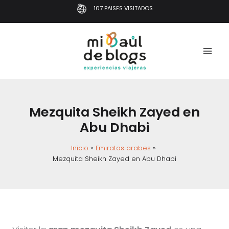
Ir
107 PAISES VISITADOS
al
contenido
Mezquita Sheikh Zayed en
Abu Dhabi
Inicio
Emiratos arabes
Mezquita Sheikh Zayed en Abu Dhabi