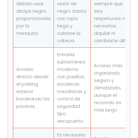
debían usar
vestir de
siempre que
abaya negra
negro: basta
sea
proporcionada
con ropa
respetuosa; no
por la
larga y
necesitas
mezquita.
cubrirse la
alquilar ni
cabeza.
cambiarte allí.
Entrada
subterránea
Acceso más
Acceso
moderna
organizado,
directo desde
con pasillos,
seguro y
el parking
escaleras
climatizado,
exterior
mecánicas y
aunque el
bordeando las
control de
recorrido es
piscinas.
seguridad
más largo.
tipo
aeropuerto.
Es necesario