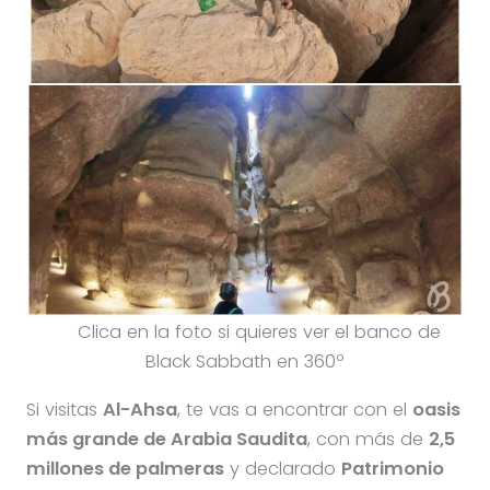
Clica en la foto si quieres ver el banco de
Black Sabbath en 360º
Si visitas
Al-Ahsa
, te vas a encontrar con el
oasis
más grande de Arabia Saudita
, con más de
2,5
millones de palmeras
y declarado
Patrimonio