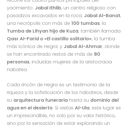
recorre los cuatro puntos principales del
yacimiento:
Jabal Ithlib
, un centro religioso con
pasadizos excavados en la roca;
Jabal Al-Banat
,
una necrópolis con más de
100 tumbas
; la
Tumba de Lihyan hijo de Kuza
, también llamada
Qasr Al-Farid o «El castillo solitario»
, la tumba
más icónica de Hegra; y
Jabal Al-Ahmar
, donde
se han encontrado restos de más de
80
personas
, incluidas mujeres de la aristocracia
nabatea.
Cada rincón de Hegra es un testimonio de la
riqueza y la sofisticación de los nabateos, desde
su
arquitectura funeraria
hasta su
dominio del
agua en el desierto
. Si visitas
Al-Ula
, este lugar es
un imprescindible, no solo por su valor histórico,
sino por la sensación de estar explorando un