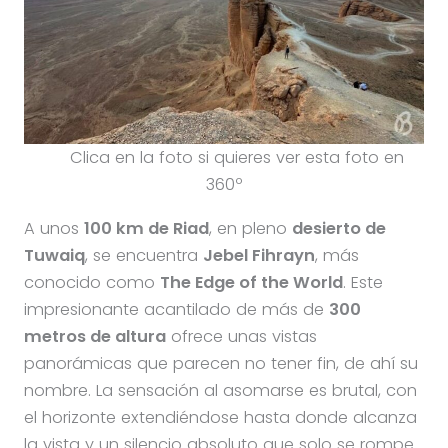
Clica en la foto si quieres ver esta foto en
360º
A unos
100 km de Riad
, en pleno
desierto de
Tuwaiq
, se encuentra
Jebel Fihrayn
, más
conocido como
The Edge of the World
. Este
impresionante acantilado de más de
300
metros de altura
ofrece unas vistas
panorámicas que parecen no tener fin, de ahí su
nombre. La sensación al asomarse es brutal, con
el horizonte extendiéndose hasta donde alcanza
la vista y un silencio absoluto que solo se rompe