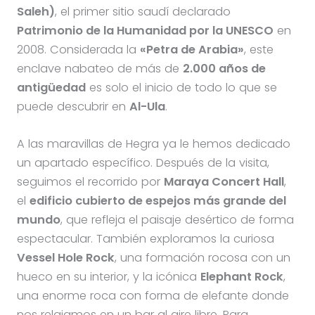
Saleh)
, el primer sitio saudí declarado
Patrimonio de la Humanidad por la UNESCO
en
2008. Considerada la
«Petra de Arabia»
, este
enclave nabateo de más de
2.000 años de
antigüedad
es solo el inicio de todo lo que se
puede descubrir en
Al-Ula
.
A las maravillas de Hegra ya le hemos dedicado
un apartado específico. Después de la visita,
seguimos el recorrido por
Maraya Concert Hall
,
el
edificio cubierto de espejos más grande del
mundo
, que refleja el paisaje desértico de forma
espectacular. También exploramos la curiosa
Vessel Hole Rock
, una formación rocosa con un
hueco en su interior, y la icónica
Elephant Rock
,
una enorme roca con forma de elefante donde
nos relajamos en un bar al aire libre. Para