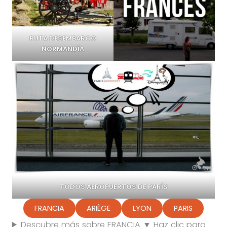
RUTA DESEMBARCO
NORMANDÍA
TODOS AEROPUERTOS DE PARÍS
FRANCIA
ARIÈGE
LYON
PARIS
Descubre más sobre FRANCIA ▼ Haz clic para