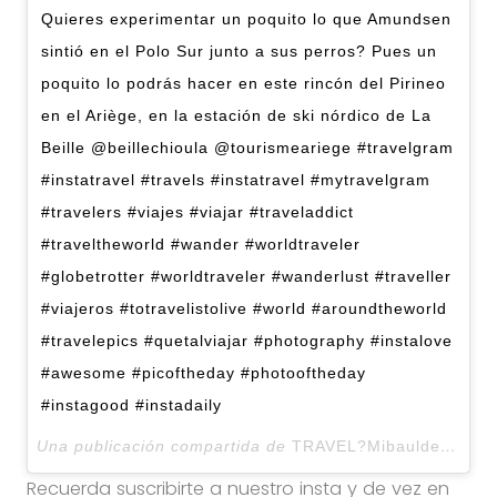
Quieres experimentar un poquito lo que Amundsen
sintió en el Polo Sur junto a sus perros? Pues un
poquito lo podrás hacer en este rincón del Pirineo
en el Ariège, en la estación de ski nórdico de La
Beille @beillechioula @tourismeariege #travelgram
#instatravel #travels #instatravel #mytravelgram
#travelers #viajes #viajar #traveladdict
#traveltheworld #wander #worldtraveler
#globetrotter #worldtraveler #wanderlust #traveller
#viajeros #totravelistolive #world #aroundtheworld
#travelepics #quetalviajar #photography #instalove
#awesome #picoftheday #photooftheday
#instagood #instadaily
Una publicación compartida de
TRAVEL?Mibauldeblogs
(
Recuerda suscribirte a nuestro insta y de vez en