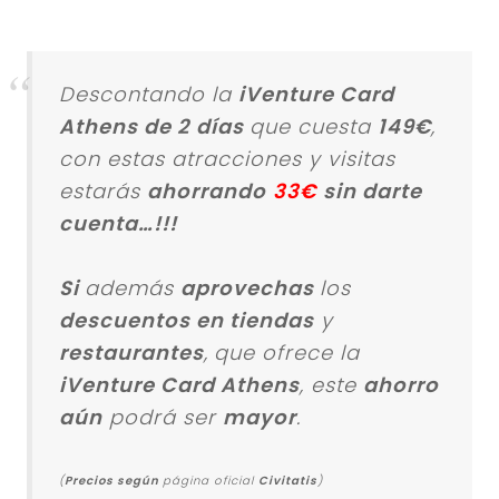
Descontando la
iVenture Card
Athens de 2
días
que cuesta
149€
,
con estas atracciones y visitas
estarás
ahorrando
33€
sin darte
cuenta…!!!
Si
además
aprovechas
los
descuentos en tiendas
y
restaurantes
,
que ofrece la
iVenture Card Athens
, este
ahorro
aún
podrá ser
mayor
.
(
Precios según
página oficial
Civitatis
)