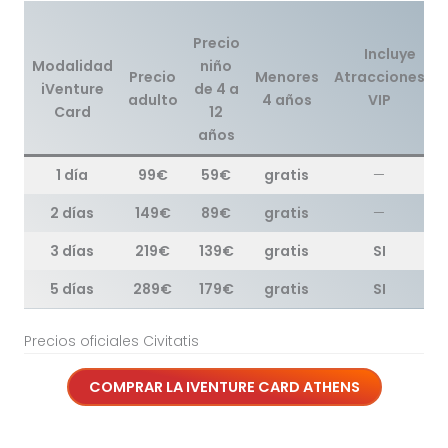
Precio
Incluye
Modalidad
niño
Precio
Menores
Atracciones
iVenture
de 4 a
adulto
4 años
VIP
Card
12
años
1 día
99€
59€
gratis
—
2 días
149€
89€
gratis
—
3 días
219€
139€
gratis
SI
5 días
289€
179€
gratis
SI
Precios oficiales Civitatis
COMPRAR LA
IVENTURE CARD ATHENS