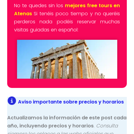
No te quedes sin los
mejores free tours en
Atenas
Si tenéis poco tiempo y no queréis
perderos nada podéis reservar muchas
visitas guiadas en español:
Aviso importante sobre precios y horarios
Actualizamos la información de este post cada
año, incluyendo precios y horarios
.
Consulta
siempre los enlaces a las webs oficiales que