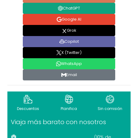
ChatGPT
Google AI
Grok
Copilot
X (Twitter)
WhatsApp
Email
Descuentos
Planifica
Sin comisión
Viaja más barato con nosotros
Seguro de viaje recomendado
(10% de