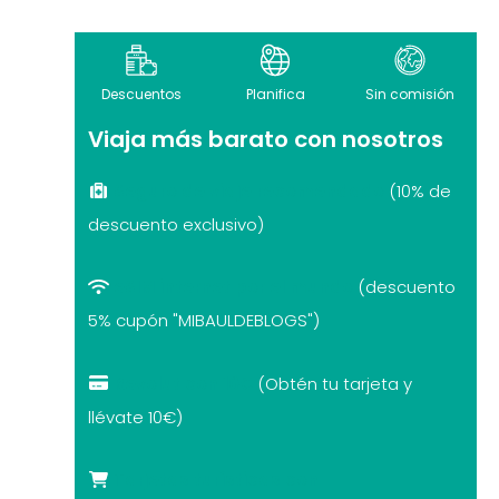
Descuentos
Planifica
Sin comisión
Viaja más barato con nosotros
Seguro de viaje recomendado
(10% de
descuento exclusivo)
eSIM internet por el mundo
(descuento
5% cupón "MIBAULDEBLOGS")
Revolut con 10€
(Obtén tu tarjeta y
llévate 10€)
Tarjetas turísticas con