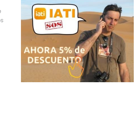
e
os
s