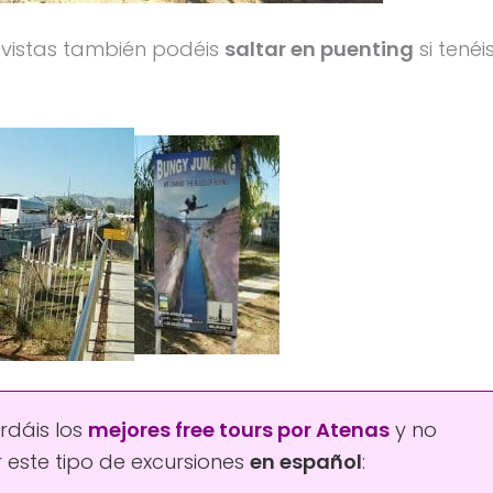
vistas también podéis
saltar en puenting
si tenéi
rdáis los
mejores free tours por Atenas
y no
 este tipo de excursiones
en español
: