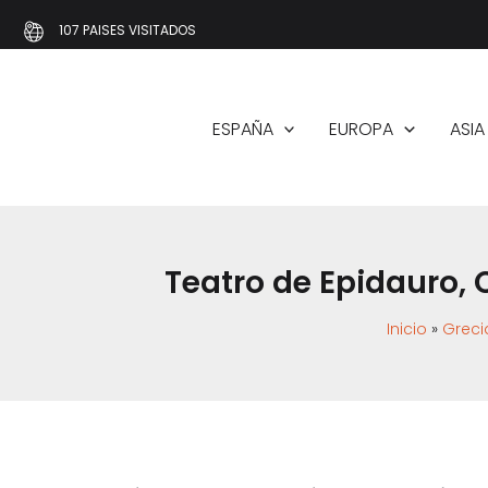
Ir
107 PAISES VISITADOS
al
contenido
ESPAÑA
EUROPA
ASIA
Teatro de Epidauro, 
Inicio
Greci