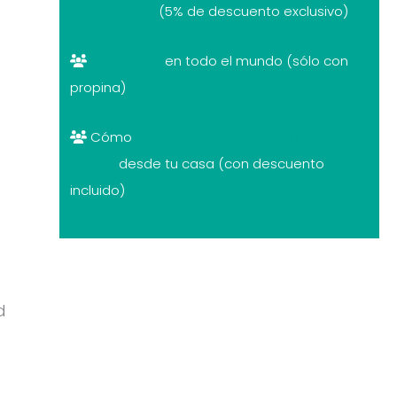
descuentos
(5% de descuento exclusivo)
Free tours
en todo el mundo (sólo con
propina)
Cómo
cambiar divisas al mejor
precio
desde tu casa (con descuento
incluido)
d