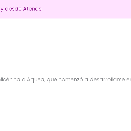
n y desde Atenas
N
n Micénica o Aquea, que comenzó a desarrollarse e