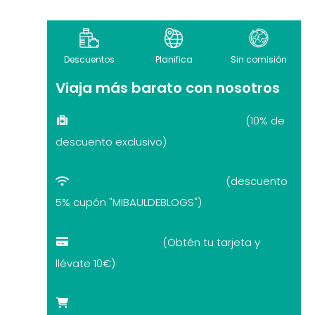
Descuentos
Planifica
Sin comisión
Viaja más barato con nosotros
Seguro de viaje recomendado
(10% de
descuento exclusivo)
eSIM internet por el mundo
(descuento
5% cupón "MIBAULDEBLOGS")
Revolut con 10€
(Obtén tu tarjeta y
llévate 10€)
Tarjetas turísticas con