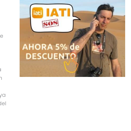
te
a
n
 ya
del