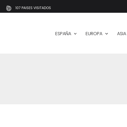
Ir
107 PAISES VISITADOS
al
contenido
ESPAÑA
EUROPA
ASIA