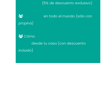
descuentos
(5% de descuento exclusivo)
Free tours
en todo el mundo (sólo con
propina)
Cómo
cambiar divisas al mejor
precio
desde tu casa (con descuento
incluido)