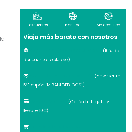
Descuentos
Planifica
Sin comisión
Viaja más barato con nosotros
la
Seguro de viaje recomendado
(10% de
descuento exclusivo)
eSIM internet por el mundo
(descuento
5% cupón "MIBAULDEBLOGS")
Revolut con 10€
(Obtén tu tarjeta y
llévate 10€)
Tarjetas turísticas con