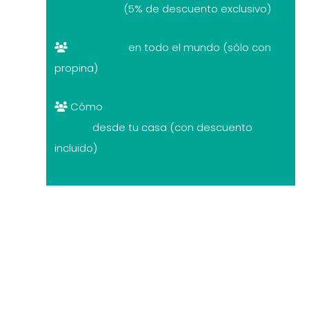
descuentos
(5% de descuento exclusivo)
Free tours
en todo el mundo (sólo con
propina)
Cómo
cambiar divisas al mejor
precio
desde tu casa (con descuento
incluido)