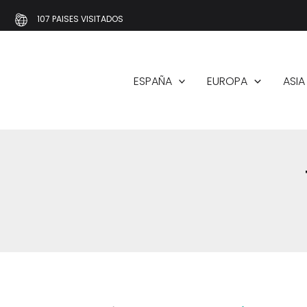
Ir
107 PAISES VISITADOS
al
contenido
ESPAÑA
EUROPA
ASIA