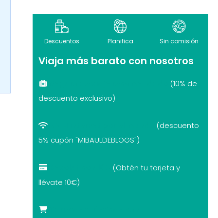
Descuentos
Planifica
Sin comisión
Viaja más barato con nosotros
Seguro de viaje recomendado
(10% de
descuento exclusivo)
eSIM internet por el mundo
(descuento
5% cupón "MIBAULDEBLOGS")
Revolut con 10€
(Obtén tu tarjeta y
llévate 10€)
Tarjetas turísticas con