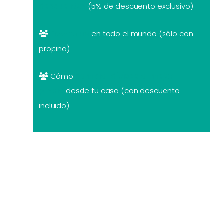
descuentos
(5% de descuento exclusivo)
Free tours
en todo el mundo (sólo con
propina)
Cómo
cambiar divisas al mejor
precio
desde tu casa (con descuento
incluido)