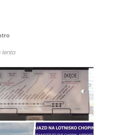
ntro
 lenta