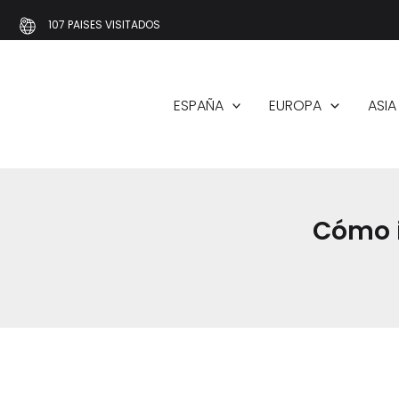
Ir
107 PAISES VISITADOS
al
contenido
ESPAÑA
EUROPA
ASIA
Cómo i