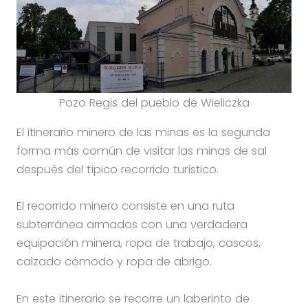
Pozo Regis del pueblo de Wieliczka
El itinerario minero de las minas es la segunda
forma más común de visitar las minas de sal
después del típico recorrido turístico.
El recorrido minero consiste en una ruta
subterránea armados con una verdadera
equipación minera, ropa de trabajo, cascos,
calzado cómodo y ropa de abrigo.
En este itinerario se recorre un laberinto de