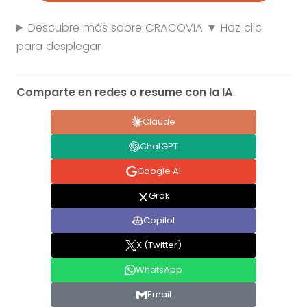
Descubre más sobre CRACOVIA ▼ Haz clic
para desplegar
Comparte en redes o resume con la IA
Claude
ChatGPT
Google AI
Grok
Copilot
X (Twitter)
WhatsApp
Email