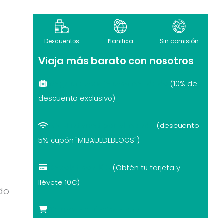
Descuentos
Planifica
Sin comisión
Viaja más barato con nosotros
Seguro de viaje recomendado
(10% de
descuento exclusivo)
eSIM internet por el mundo
(descuento
5% cupón "MIBAULDEBLOGS")
Revolut con 10€
(Obtén tu tarjeta y
llévate 10€)
do
Tarjetas turísticas con