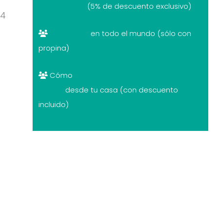
descuentos
(5% de descuento exclusivo)
14
Free tours
en todo el mundo (sólo con
propina)
Cómo
cambiar divisas al mejor
precio
desde tu casa (con descuento
incluido)