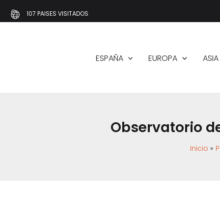
Ir
107 PAISES VISITADOS
al
contenido
ESPAÑA
EUROPA
ASIA
Observatorio de
Inicio
P