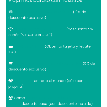
Viaja más barato con nosotros
Seguro de viaje recomendado
(10% de
descuento exclusivo)
eSIM internet por el mundo
(descuento 5%
cupón "MIBAULDEBLOGS")
Revolut con 10€
(Obtén tu tarjeta y llévate
10€)
Tarjetas turísticas con descuentos
(5% de
descuento exclusivo)
Free tours
en todo el mundo (sólo con
propina)
Cómo
cambiar divisas al mejor
precio
desde tu casa (con descuento incluido)