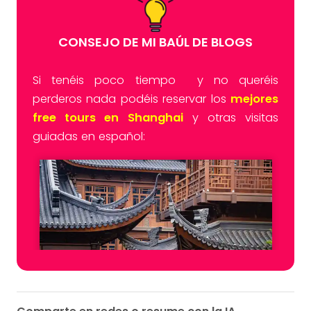
CONSEJO DE MI BAÚL DE BLOGS
Si tenéis poco tiempo y no queréis
perderos nada podéis reservar los
mejores
free tours en Shanghai
y otras visitas
guiadas en español: