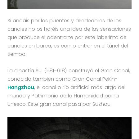
Si andáis por los puentes y alrededores de los
canales no os haréis una idea de las sensaciones
que produce el adentrarte por este laberinto de
canales en barca, es como entrar en el túnel del
tiempo.
La dinastía Sui (581-618) construyó el Gran Canal,
conocido también como Gran Canal Pekín-
Hangzhou
, el canal o río artificial más largo del
mundo y Patrimonio de la Humanidad por la
Unesco. Este gran canal pasa por Suzhou.