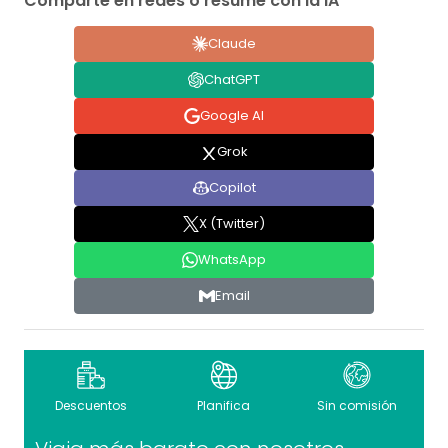
Comparte en redes o resume con la IA
Claude
ChatGPT
Google AI
Grok
Copilot
X (Twitter)
WhatsApp
Email
Descuentos
Planifica
Sin comisión