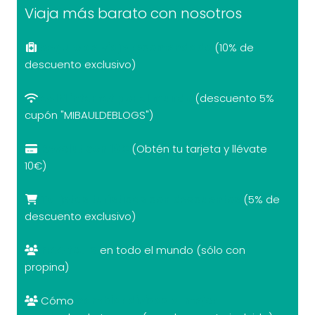
Viaja más barato con nosotros
Seguro de viaje recomendado
(10% de
descuento exclusivo)
eSIM internet por el mundo
(descuento 5%
cupón "MIBAULDEBLOGS")
Revolut con 10€
(Obtén tu tarjeta y llévate
10€)
Tarjetas turísticas con descuentos
(5% de
descuento exclusivo)
Free tours
en todo el mundo (sólo con
propina)
Cómo
cambiar divisas al mejor