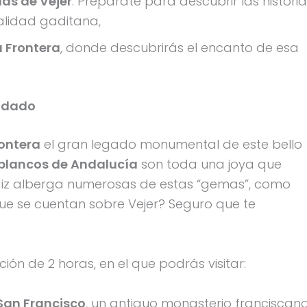
das de Vejer
. Prepárate para descubrir las histori
alidad gaditana,
a Frontera
, donde descubrirás el encanto de esa
endado
rontera
el gran legado monumental de este bello
blancos de Andalucía
son toda una joya que
diz alberga numerosas de estas “gemas”, como
que se cuentan sobre Vejer? Seguro que te
ión de 2 horas, en el que podrás visitar:
San Francisco
, un antiguo monasterio franciscan