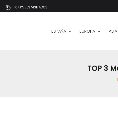
Ir
107 PAISES VISITADOS
al
contenido
ESPAÑA
EUROPA
ASIA
TOP 3 Me