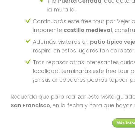
Y la
Puerta Cerrada
, que data d
la muralla,
Continuarás este free tour por Vejer
imponente
castillo medieval
, constru
Además, visitarás un
patio típico vej
respira en estos lugares tan caracter
Tras repasar otras interesantes curio
localidad, terminarás este free tour p
¡En sus alrededores podrás tapear por
Recuerda que para realizar esta visita guiada 
San Francisco
, en la fecha y hora que hayas
Más info