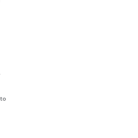
a
.
to