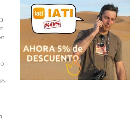
ta
un
ón
co
ió
l,