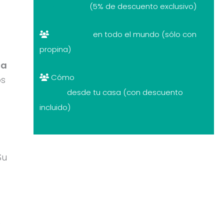
descuentos
(5% de descuento exclusivo)
Free tours
en todo el mundo (sólo con
propina)
la
Cómo
cambiar divisas al mejor
os
precio
desde tu casa (con descuento
incluido)
Su