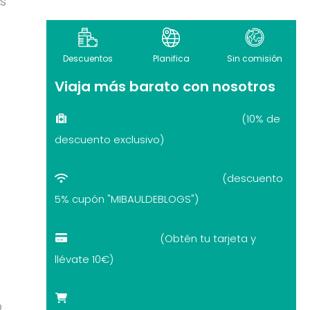
as
Descuentos
Planifica
Sin comisión
Viaja más barato con nosotros
Seguro de viaje recomendado
(10% de
descuento exclusivo)
eSIM internet por el mundo
(descuento
5% cupón "MIBAULDEBLOGS")
Revolut con 10€
(Obtén tu tarjeta y
llévate 10€)
Tarjetas turísticas con
o