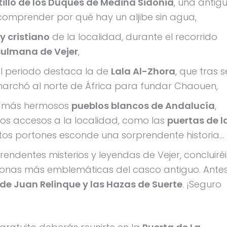
tillo de los Duques de Medina Sidonia
, una antig
omprender por qué hay un aljibe sin agua,
y cristiano
de la localidad, durante el recorrido
ulmana de Vejer
,
uel periodo destaca la de
Lala Al-Zhora
, que tras s
marchó al norte de África para fundar Chaouen,
os más hermosos
pueblos blancos de Andalucía
,
uos accesos a la localidad, como las
puertas de l
tos portones esconde una sorprendente historia…
ndentes misterios y leyendas de Vejer, concluiréi
 zonas más emblemáticas del casco antiguo. Ante
 de Juan Relinque y las Hazas de Suerte
. ¡Seguro