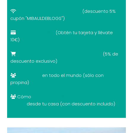
eSIM internet por el mundo
(descuento 5%
cupón "MIBAULDEBLOGS")
Revolut con 10€
(Obtén tu tarjeta y llévate
10€)
Tarjetas turísticas con descuentos
(5% de
descuento exclusivo)
Free tours
en todo el mundo (sólo con
propina)
Cómo
cambiar divisas al mejor
precio
desde tu casa (con descuento incluido)