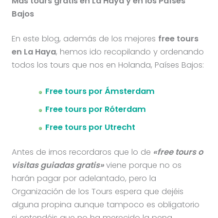
Más tours gratis en La Haya y en los Países
Bajos
En este blog, además de los mejores
free tours
en La Haya
, hemos ido recopilando y ordenando
todos los tours que nos en Holanda, Países Bajos:
Free tours por Ámsterdam
Free tours por Róterdam
Free tours por Utrecht
Antes de irnos recordaros que lo de
«free tours o
visitas guiadas gratis»
viene porque no os
harán pagar por adelantado, pero la
Organización de los Tours espera que dejéis
alguna propina aunque tampoco es obligatorio
si entendéis que no ha merecido la pena.