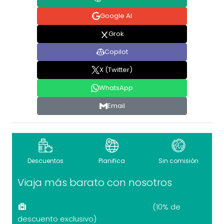
Google AI
Grok
Copilot
X (Twitter)
WhatsApp
Email
Descuentos
Planifica
Sin comisión
Viaja más barato con nosotros
Seguro de viaje recomendado
(10% de
descuento exclusivo)