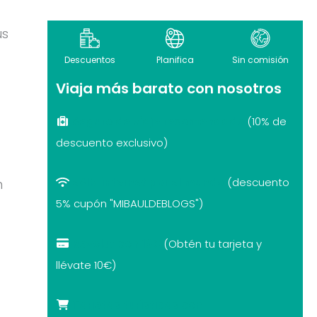
us
Descuentos
Planifica
Sin comisión
Viaja más barato con nosotros
Seguro de viaje recomendado
(10% de
descuento exclusivo)
eSIM internet por el mundo
(descuento
n
5% cupón "MIBAULDEBLOGS")
Revolut con 10€
(Obtén tu tarjeta y
llévate 10€)
Tarjetas turísticas con