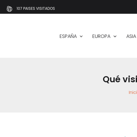
Ir
107 PAISES VISITADOS
al
contenido
ESPAÑA
EUROPA
ASIA
Qué visi
Inic