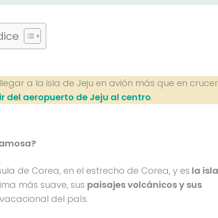
dice
egar a la isla de Jeju en avión más que en crucer
r del aeropuerto de Jeju al centro
.
 famosa?
nsula de Corea, en el estrecho de Corea, y es
la isl
clima más suave, sus
paisajes volcánicos y sus
 vacacional del país.