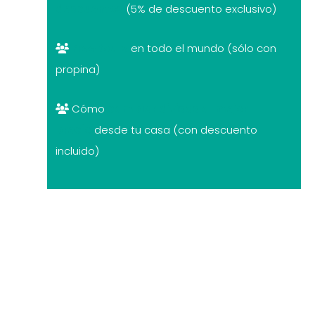
descuentos
(5% de descuento exclusivo)
Free tours
en todo el mundo (sólo con
propina)
Cómo
cambiar divisas al mejor
precio
desde tu casa (con descuento
incluido)