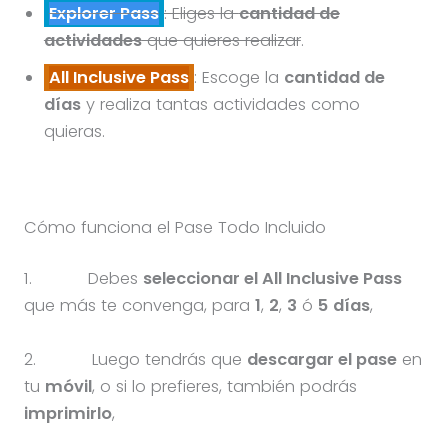
Explorer Pass
: Eliges la
cantidad de
actividades
que quieres realizar
.
All Inclusive Pass
: Escoge la
cantidad de
días
y realiza tantas actividades como
quieras.
Cómo funciona el Pase Todo Incluido
1.
Debes
seleccionar el All Inclusive Pass
que más te convenga, para
1
,
2
,
3
ó
5
días
,
2.
Luego tendrás que
descargar el pase
en
tu
móvil
, o si lo prefieres, también podrás
imprimirlo
,