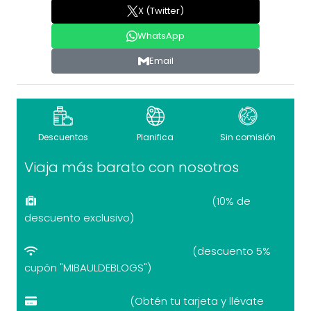
X (Twitter)
WhatsApp
Email
Descuentos
Planifica
Sin comisión
Viaja más barato con nosotros
Seguro de viaje recomendado
(10% de
descuento exclusivo)
eSIM internet por el mundo
(descuento 5%
cupón "MIBAULDEBLOGS")
Revolut con 10€
(Obtén tu tarjeta y llévate