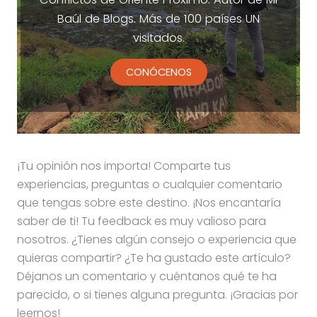
Baúl de Blogs. Más de 100 países UN
visitados.
CONÓCENOS
¡Tu opinión nos importa! Comparte tus
experiencias, preguntas o cualquier comentario
que tengas sobre este destino. ¡Nos encantaría
saber de ti! Tu feedback es muy valioso para
nosotros. ¿Tienes algún consejo o experiencia que
quieras compartir? ¿Te ha gustado este artículo?
Déjanos un comentario y cuéntanos qué te ha
parecido, o si tienes alguna pregunta. ¡Gracias por
leernos!