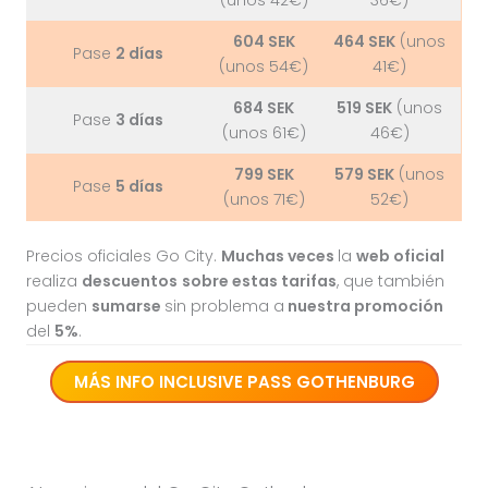
604 SEK
464 SEK
(unos
Pase
2 días
(unos 54€)
41€)
684 SEK
519 SEK
(unos
Pase
3 días
(unos 61€)
46€)
799 SEK
579 SEK
(unos
Pase
5 días
(unos 71€)
52€)
Precios oficiales Go City.
Muchas veces
la
web oficial
realiza
descuentos
sobre estas tarifas
, que también
pueden
sumarse
sin problema a
nuestra promoción
del
5%
.
MÁS INFO
INCLUSIVE PASS GOTHENBURG