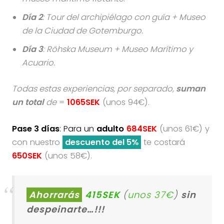
Día 2
: Tour del archipiélago con guía + Museo
de la Ciudad de Gotemburgo.
Día 3
: Röhska Museum + Museo Marítimo y
Acuario.
Todas estas experiencias, por separado,
suman
un total
de
=
1065SEK
(unos 94€).
Pase 3 días
: Para un
adulto
684SEK
(unos 61€) y
con nuestro
descuento del 5%
te costará
650SEK
(unos 58€).
Ahorrarás
415SEK
(
unos 37€
)
sin
despeinarte…!!!