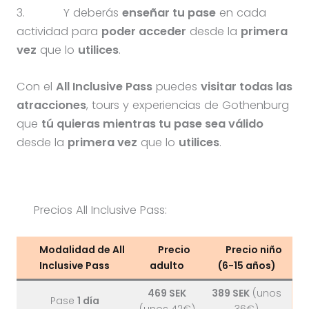
3.
Y deberás
enseñar tu pase
en cada
actividad para
poder acceder
desde la
primera
vez
que lo
utilices
.
Con el
All Inclusive Pass
puedes
visitar todas las
atracciones
, tours y experiencias de Gothenburg
que
tú quieras mientras tu pase sea válido
desde la
primera vez
que lo
utilices
.
Precios All Inclusive Pass:
Modalidad de All
Precio
Precio niño
Inclusive Pass
adulto
(6-15 años)
469 SEK
389 SEK
(unos
Pase
1 día
(unos 42€)
36€)