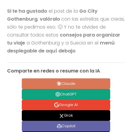
Si te ha gustado
el post de la
Go City
Gothenburg
,
valóralo
con las estrellas que creas,
sólo te pedimos eso. 🙂 Y no te olvides de
consultar todos estos
consejos para organizar
tu viaje
a Gothenburg y a Suecia en el
menú
desplegable de aquí debajo
.
Comparte en redes o resume con la IA
Claude
ChatGPT
Google AI
Grok
Copilot