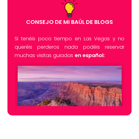
CONSEJO DE MI BAÚL DE BLOGS
Si tenéis poco tiempo en Las Vegas y no
queréis perderos nada podéis reservar
muchas visitas guiadas
en español: