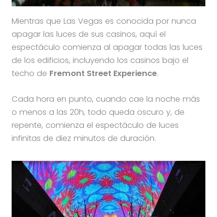
Mientras que Las Vegas es conocida por nunca
apagar las luces de sus casinos, aquí el
espectáculo comienza al apagar todas las luces
de los edificios, incluyendo los casinos bajo el
techo de
Fremont Street Experience
.
Cada hora en punto, cuando cae la noche más
o menos a las 20h, todo queda oscuro y, de
repente, comienza el espectáculo de luces
infinitas de diez minutos de duración.