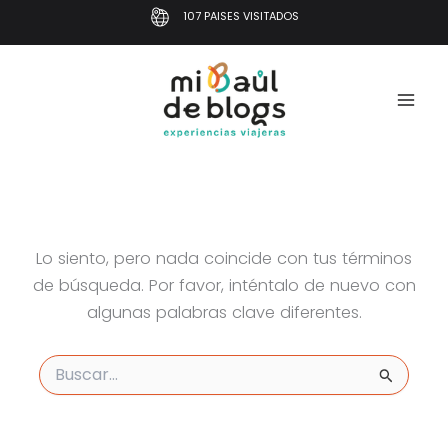
Ir
107 PAISES VISITADOS
al
contenido
Lo siento, pero nada coincide con tus términos
de búsqueda. Por favor, inténtalo de nuevo con
algunas palabras clave diferentes.
Buscar
por: